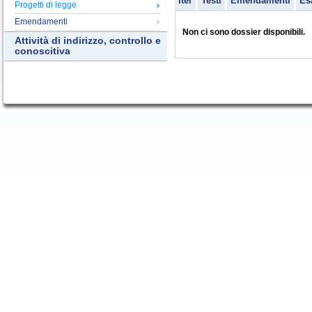
Iter
Testi
Emendamenti
Es
Progetti di legge
Emendamenti
Non ci sono dossier disponibili.
Attività di indirizzo, controllo e
conoscitiva