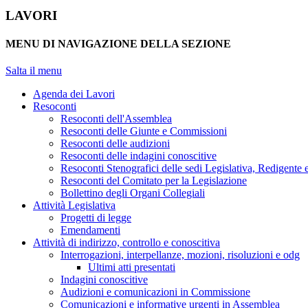
LAVORI
MENU DI NAVIGAZIONE DELLA SEZIONE
Salta il menu
Agenda dei Lavori
Resoconti
Resoconti dell'Assemblea
Resoconti delle Giunte e Commissioni
Resoconti delle audizioni
Resoconti delle indagini conoscitive
Resoconti Stenografici delle sedi Legislativa, Redigente 
Resoconti del Comitato per la Legislazione
Bollettino degli Organi Collegiali
Attività Legislativa
Progetti di legge
Emendamenti
Attività di indirizzo, controllo e conoscitiva
Interrogazioni, interpellanze, mozioni, risoluzioni e odg
Ultimi atti presentati
Indagini conoscitive
Audizioni e comunicazioni in Commissione
Comunicazioni e informative urgenti in Assemblea