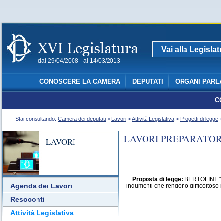
Vai alla Legisla
dal 29/04/2008 - al 14/03/2013
CONOSCERE LA CAMERA
DEPUTATI
ORGANI PARL
C
Stai consultando:
Camera dei deputati
>
Lavori
>
Attività Legislativa
>
Progetti di legge
>
LAVORI PREPARATORI
LAVORI
Proposta di legge:
BERTOLINI: "Mo
Agenda dei Lavori
indumenti che rendono difficoltoso i
Resoconti
Attività Legislativa