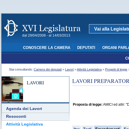
Vai alla Legisla
dal 29/04/2008 - al 14/03/2013
CONOSCERE LA CAMERA
DEPUTATI
ORGANI PARL
C
Stai consultando:
Camera dei deputati
>
Lavori
>
Attività Legislativa
>
Progetti di legge
>
LAVORI PREPARATORI
LAVORI
Proposta di legge:
AMICI ed altri: "
Agenda dei Lavori
Resoconti
Attività Legislativa