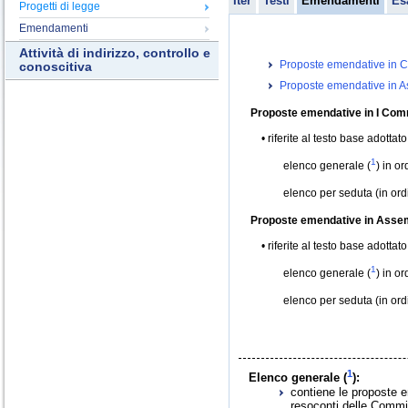
Iter
Testi
Emendamenti
Es
Progetti di legge
Emendamenti
Attività di indirizzo, controllo e
Proposte emendative in C
conoscitiva
Proposte emendative in 
Proposte emendative in I Com
riferite al testo base adottat
1
elenco generale (
) in o
elenco per seduta (in or
Proposte emendative in Asse
riferite al testo base adottat
1
elenco generale (
) in o
elenco per seduta (in or
1
Elenco generale (
):
contiene le proposte e
resoconti delle Commis