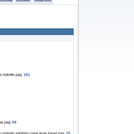
emblea
Dossier
Votazioni
 ristretto pag.
101
ase pag.
69
ristretto adottato come testo base)
pag.
70