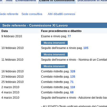
er
Testi
Emendamenti
Esame in Commissione
Discussione in Ass
Sede referente
Sede consultiva
Altri dibattiti connessi
Sede referente - Commissione XI Lavoro
Data
Fase procedimento e dibattito
9 febbraio 2010
Esame e rinvio pag.
77
Mostra interventi
10 febbraio 2010
Seguito dell'esame e rinvio pag.
105
Mostra interventi
11 febbraio 2010
Seguito dell'esame e rinvio - Nomina di un Comitato
Mostra interventi
16 febbraio 2010
Comitato ristretto pag.
328
23 febbraio 2010
Comitato ristretto pag.
135
25 febbraio 2010
Comitato ristretto pag.
71
2 marzo 2010
Comitato ristretto pag.
118
4 marzo 2010
Comitato ristretto pag.
68
4 marzo 2010
Seguito dell'esame e rinvio - Adozione del testo b
-
ALLEGATO (Testo unificato elaborato dal Comitato 