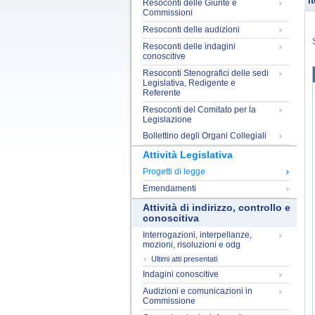
It
Resoconti delle Giunte e
Commissioni
Resoconti delle audizioni
Resoconti delle indagini
conoscitive
Resoconti Stenografici delle sedi
Legislativa, Redigente e
Referente
Resoconti del Comitato per la
Legislazione
Bollettino degli Organi Collegiali
Attività Legislativa
Progetti di legge
Emendamenti
Attività di indirizzo, controllo e
conoscitiva
Interrogazioni, interpellanze,
mozioni, risoluzioni e odg
Ultimi atti presentati
Indagini conoscitive
Audizioni e comunicazioni in
Commissione