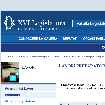
Vai alla Legisla
dal 29/04/2008 - al 14/03/2013
CONOSCERE LA CAMERA
DEPUTATI
ORGANI PARL
C
Stai consultando:
Camera dei deputati
>
Lavori
>
Attività Legislativa
>
Progetti di legge
>
LAVORI PREPARATORI
LAVORI
Proposta di legge:
FARINA COSCIONI
Agenda dei Lavori
riforma delle procedure di sele
Resoconti
Attività Legislativa