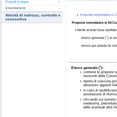
Progetti di legge
Emendamenti
Proposte emendative in C
Attività di indirizzo, controllo e
conoscitiva
Proposte emendative in XII Co
riferite al testo base adottat
1
elenco generale (
) in o
elenco per seduta (in or
1
Elenco generale (
):
contiene le proposte e
resoconti delle Commis
riporta di ciascuna pr
attraverso appositi link
in caso di ripubblica
annotazione di riformu
cliccando sul numero id
medesima, presentato i
delle eventuali altre f