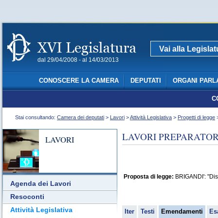
Vai alla Legisla
dal 29/04/2008 - al 14/03/2013
CONOSCERE LA CAMERA
DEPUTATI
ORGANI PARL
C
Stai consultando:
Camera dei deputati
>
Lavori
>
Attività Legislativa
>
Progetti di legge
>
LAVORI PREPARATORI
LAVORI
Proposta di legge:
BRIGANDI': "Dispo
Agenda dei Lavori
Resoconti
Attività Legislativa
Iter
Testi
Emendamenti
Es