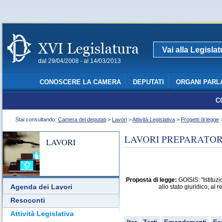
Vai alla Legisla
dal 29/04/2008 - al 14/03/2013
CONOSCERE LA CAMERA
DEPUTATI
ORGANI PARL
C
Stai consultando:
Camera dei deputati
>
Lavori
>
Attività Legislativa
>
Progetti di legge
>
LAVORI PREPARATORI
LAVORI
Proposta di legge:
GOISIS: "Istituzi
Agenda dei Lavori
allo stato giuridico, al 
Resoconti
Attività Legislativa