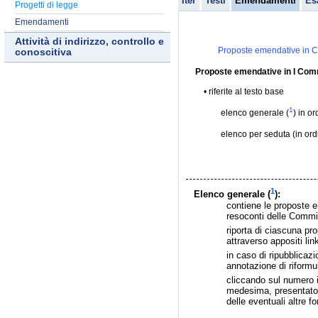
Iter
Testi
Emendamenti
Es
Progetti di legge
Emendamenti
Attività di indirizzo, controllo e
Proposte emendative in C
conoscitiva
Proposte emendative in I Com
riferite al testo base
1
elenco generale (
) in o
elenco per seduta (in or
1
Elenco generale (
):
contiene le proposte e
resoconti delle Commis
riporta di ciascuna pr
attraverso appositi link
in caso di ripubblica
annotazione di riformu
cliccando sul numero id
medesima, presentato i
delle eventuali altre f