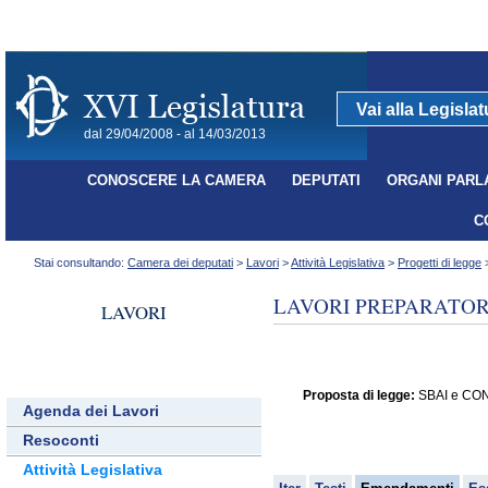
Vai alla Legisla
dal 29/04/2008 - al 14/03/2013
CONOSCERE LA CAMERA
DEPUTATI
ORGANI PARL
C
Stai consultando:
Camera dei deputati
>
Lavori
>
Attività Legislativa
>
Progetti di legge
>
LAVORI PREPARATORI
LAVORI
Proposta di legge:
SBAI e CONTE
Agenda dei Lavori
Resoconti
Attività Legislativa