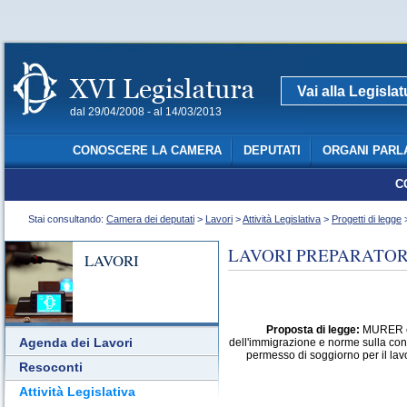
Vai alla Legisla
dal 29/04/2008 - al 14/03/2013
CONOSCERE LA CAMERA
DEPUTATI
ORGANI PARL
C
Stai consultando:
Camera dei deputati
>
Lavori
>
Attività Legislativa
>
Progetti di legge
>
LAVORI PREPARATORI
LAVORI
Proposta di legge:
MURER ed 
Agenda dei Lavori
dell'immigrazione e norme sulla condi
permesso di soggiorno per il lav
Resoconti
Attività Legislativa