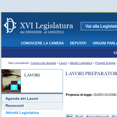
Vai alla Legisla
dal 29/04/2008 - al 14/03/2013
CONOSCERE LA CAMERA
DEPUTATI
ORGANI PARL
C
Stai consultando:
Camera dei deputati
>
Lavori
>
Attività Legislativa
>
Progetti di legge
>
LAVORI PREPARATORI
LAVORI
Proposta di legge:
GUIDO DUSSIN ed a
Agenda dei Lavori
Resoconti
Attività Legislativa