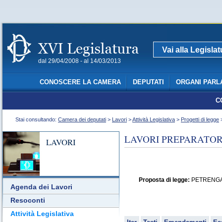
Vai alla Legisla
dal 29/04/2008 - al 14/03/2013
CONOSCERE LA CAMERA
DEPUTATI
ORGANI PARL
C
Stai consultando:
Camera dei deputati
>
Lavori
>
Attività Legislativa
>
Progetti di legge
>
LAVORI PREPARATORI
LAVORI
Proposta di legge:
PETRENGA ed
Agenda dei Lavori
Resoconti
Attività Legislativa