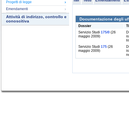
Iter
Testi
Emendamenti
Es
Progetti di legge
Emendamenti
Attività di indirizzo, controllo e
Documentazione degli uff
conoscitiva
Dossier
T
Servizio Studi
175/0
(26
D
maggio 2009)
i
li
Servizio Studi
175
(26
D
maggio 2009)
i
n