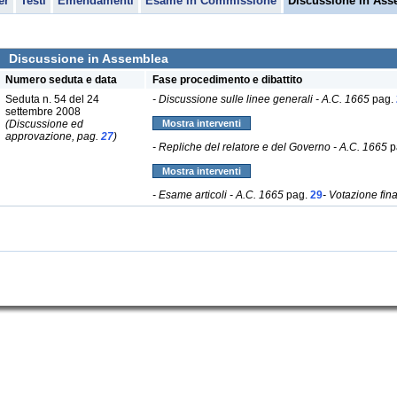
er
Testi
Emendamenti
Esame in Commissione
Discussione in Ass
Discussione in Assemblea
Numero seduta e data
Fase procedimento e dibattito
Seduta n. 54 del 24
- Discussione sulle linee generali - A.C. 1665
pag.
settembre 2008
(Discussione ed
Mostra interventi
approvazione, pag.
27
)
- Repliche del relatore e del Governo - A.C. 1665
p
Mostra interventi
- Esame articoli - A.C. 1665
pag.
29
- Votazione fin