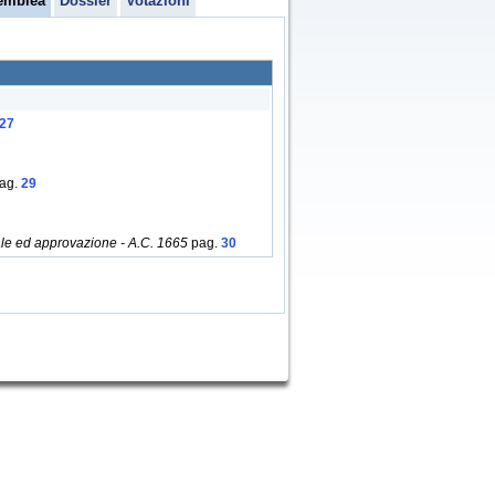
emblea
Dossier
Votazioni
27
ag.
29
ale ed approvazione - A.C. 1665
pag.
30