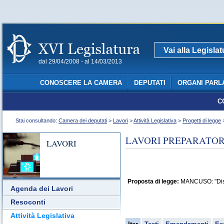
Vai alla Legisla
dal 29/04/2008 - al 14/03/2013
CONOSCERE LA CAMERA
DEPUTATI
ORGANI PARL
C
Stai consultando:
Camera dei deputati
>
Lavori
>
Attività Legislativa
>
Progetti di legge
>
LAVORI PREPARATORI
LAVORI
Proposta di legge:
MANCUSO: "Discip
Agenda dei Lavori
Resoconti
Attività Legislativa