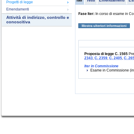
Iter
Testi
Emendamenti
Es
Progetti di legge
Emendamenti
Fase Iter:
In corso di esame in C
Attività di indirizzo, controllo e
conoscitiva
Mostra ulteriori informazioni
Proposta di legge C. 1565
Pre
2343
,
C. 2359
,
C. 2405
,
C. 26
Iter in Commissione
Esame in Commissione (ini