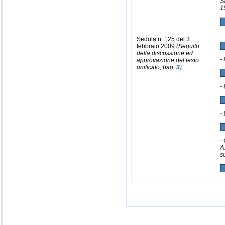
S
1
Seduta n. 125 del 3
febbraio 2009
(Seguito
della discussione ed
-
approvazione del testo
unificato, pag.
3
)
-
-
-
A
s