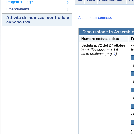
Iter
Testi
Emendamenti
Es
Progetti di legge
Emendamenti
Attività di indirizzo, controllo e
Altri dibattiti connessi
conoscitiva
Discussione in Assembl
Numero seduta e data
F
Seduta n. 72 del 27 ottobre
-
2008
(Discussione del
l
testo unificato, pag.
1
)
-
-
-
-
-