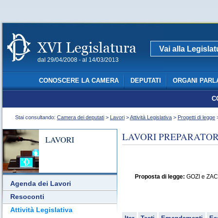
Vai alla Legisla
dal 29/04/2008 - al 14/03/2013
CONOSCERE LA CAMERA
DEPUTATI
ORGANI PARL
C
Stai consultando:
Camera dei deputati
>
Lavori
>
Attività Legislativa
>
Progetti di legge
>
LAVORI PREPARATORI
LAVORI
Proposta di legge:
GOZI e ZACCA
Agenda dei Lavori
Resoconti
Attività Legislativa