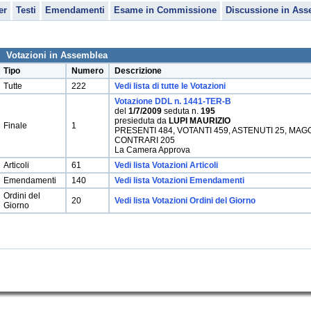
er
Testi
Emendamenti
Esame in Commissione
Discussione in Ass
Votazioni in Assemblea
Tipo
Numero
Descrizione
Tutte
222
Vedi lista di tutte le Votazioni
Votazione DDL n. 1441-TER-B
del
1/7/2009
seduta n.
195
presieduta da
LUPI MAURIZIO
Finale
1
PRESENTI 484, VOTANTI 459, ASTENUTI 25, MAG
CONTRARI 205
La Camera Approva
Articoli
61
Vedi lista Votazioni Articoli
Emendamenti
140
Vedi lista Votazioni Emendamenti
Ordini del
20
Vedi lista Votazioni Ordini del Giorno
Giorno