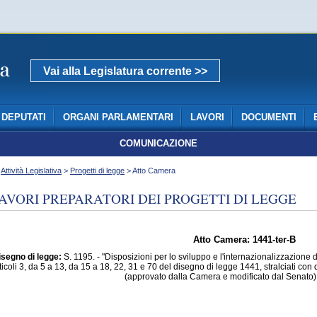
Vai alla Legislatura corrente >>
DEPUTATI
ORGANI PARLAMENTARI
LAVORI
DOCUMENTI
COMUNICAZIONE
>
Attività Legislativa
>
Progetti di legge
> Atto Camera
AVORI PREPARATORI DEI PROGETTI DI LEGGE
Atto Camera: 1441-ter-B
isegno di legge:
S. 1195. - "Disposizioni per lo sviluppo e l'internazionalizzazione 
ticoli 3, da 5 a 13, da 15 a 18, 22, 31 e 70 del disegno di legge 1441, stralciati co
(approvato dalla Camera e modificato dal Senato)