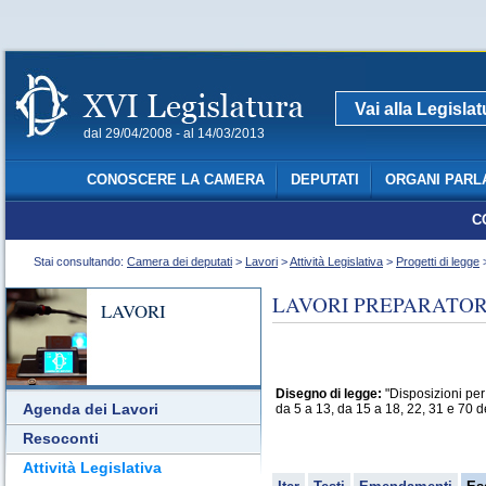
Vai alla Legisla
dal 29/04/2008 - al 14/03/2013
CONOSCERE LA CAMERA
DEPUTATI
ORGANI PARL
C
Stai consultando:
Camera dei deputati
>
Lavori
>
Attività Legislativa
>
Progetti di legge
>
LAVORI PREPARATORI
LAVORI
Disegno di legge:
"Disposizioni per 
Agenda dei Lavori
da 5 a 13, da 15 a 18, 22, 31 e 70 d
Resoconti
Attività Legislativa