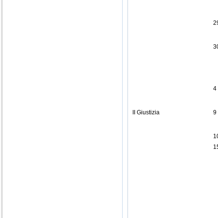
2
3
4
II Giustizia
9
1
1