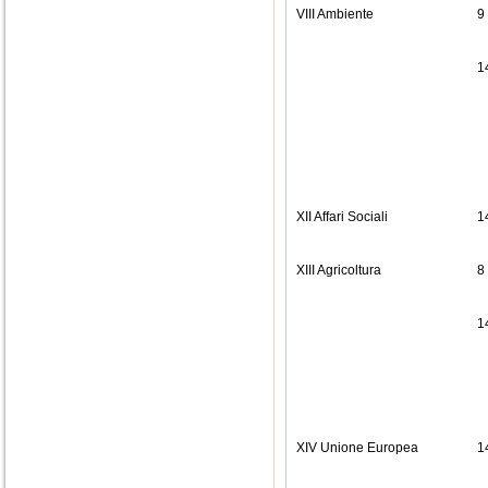
VIII Ambiente
9
1
XII Affari Sociali
1
XIII Agricoltura
8
1
XIV Unione Europea
1