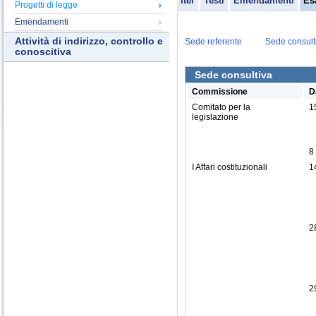
Iter
Testi
Emendamenti
Es
Progetti di legge
Emendamenti
Attività di indirizzo, controllo e
Sede referente
Sede consult
conoscitiva
Sede consultiva
Commissione
D
Comitato per la
1
legislazione
8
I Affari costituzionali
1
2
2