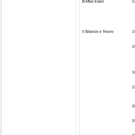
III Affari Esteri
1
V Bilancio e Tesoro
1
1
1
2
2
2