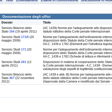
er
Testi
Emendamenti
Esame in Commissione
Discussione in Ass
Documentazione degli uffici
Dossier
Titolo
Servizio Bilancio dello
(AC 1439) Norme per l'adeguamento alle disposizi
Stato
164
(19 aprile 2011)
statuto istitutivo della Corte penale internazionale
Servizio Studi
171/0
(20
Norme per l'adeguamento dell'ordinamento interno
maggio 2009)
disposizioni dello Statuto della Corte penale intern
AA.C. 1439 e 1782 (Elementi per l'istruttoria legisla
Servizio Studi
171
(20
Norme per l'adeguamento dell'ordinamento interno
maggio 2009)
disposizioni dello Statuto della Corte penale intern
AA.C. 1439 e 1782 (Schede di lettura e riferimenti 
Servizio Studi
281
(12
Disposizioni in materia di cooperazione dello Stato
aprile 2011)
la Corte penale internazionale - A.C. 1439 - Elemen
valutazione degli aspetti di legittimità costituzional
Servizio Bilancio dello
(AC 1439 e abb.-B) Norme per ladeguamento alle d
Stato
467
(22 novembre
dello statuto istitutivo della Corte penale internazi
2012)
(Approvato dalla Camera e modificato dal Senato 