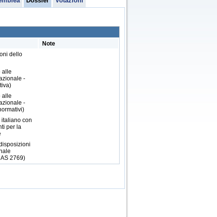
emblea
Dossier
Votazioni
Note
oni dello
 alle
azionale -
tiva)
 alle
azionale -
normativi)
 italiano con
ti per la
e
isposizioni
onale
- AS 2769)