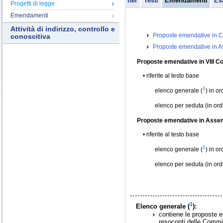
Iter
Testi
Emendamenti
Es
Progetti di legge
Emendamenti
Attività di indirizzo, controllo e
Proposte emendative in C
conoscitiva
Proposte emendative in 
Proposte emendative in VIII C
riferite al testo base
1
elenco generale (
) in o
elenco per seduta (in or
Proposte emendative in Asse
riferite al testo base
1
elenco generale (
) in o
elenco per seduta (in or
1
Elenco generale (
):
contiene le proposte e
resoconti delle Commis