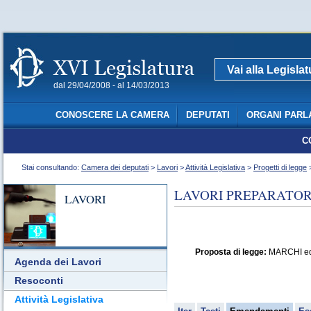
Vai alla Legisla
dal 29/04/2008 - al 14/03/2013
CONOSCERE LA CAMERA
DEPUTATI
ORGANI PARL
C
Stai consultando:
Camera dei deputati
>
Lavori
>
Attività Legislativa
>
Progetti di legge
>
LAVORI PREPARATORI
LAVORI
Proposta di legge:
MARCHI ed al
Agenda dei Lavori
Resoconti
Attività Legislativa