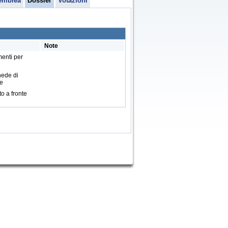
emblea
Dossier
Votazioni
Note
enti per
hede di
ne
o a fronte