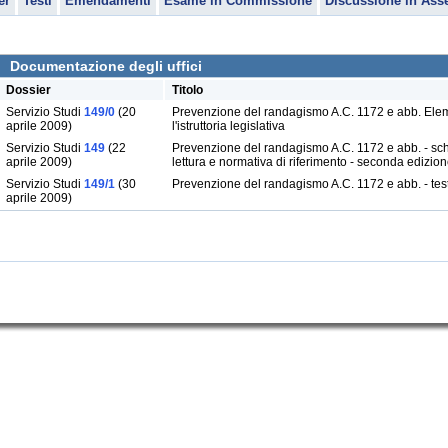
er
Testi
Emendamenti
Esame in Commissione
Discussione in Ass
Documentazione degli uffici
Dossier
Titolo
Servizio Studi
149/0
(20
Prevenzione del randagismo A.C. 1172 e abb. Elem
aprile 2009)
l'istruttoria legislativa
Servizio Studi
149
(22
Prevenzione del randagismo A.C. 1172 e abb. - sc
aprile 2009)
lettura e normativa di riferimento - seconda edizio
Servizio Studi
149/1
(30
Prevenzione del randagismo A.C. 1172 e abb. - test
aprile 2009)