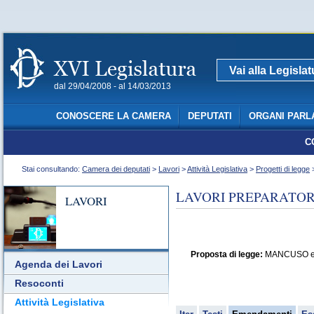
Vai alla Legisla
dal 29/04/2008 - al 14/03/2013
CONOSCERE LA CAMERA
DEPUTATI
ORGANI PARL
C
Stai consultando:
Camera dei deputati
>
Lavori
>
Attività Legislativa
>
Progetti di legge
>
LAVORI PREPARATORI
LAVORI
Proposta di legge:
MANCUSO ed al
Agenda dei Lavori
Resoconti
Attività Legislativa