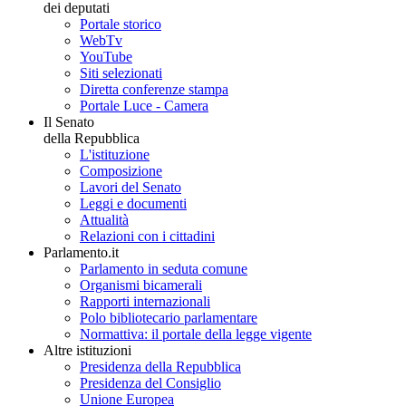
dei deputati
Portale storico
WebTv
YouTube
Siti selezionati
Diretta conferenze stampa
Portale Luce - Camera
Il Senato
della Repubblica
L'istituzione
Composizione
Lavori del Senato
Leggi e documenti
Attualità
Relazioni con i cittadini
Parlamento.it
Parlamento in seduta comune
Organismi bicamerali
Rapporti internazionali
Polo bibliotecario parlamentare
Normattiva: il portale della legge vigente
Altre istituzioni
Presidenza della Repubblica
Presidenza del Consiglio
Unione Europea