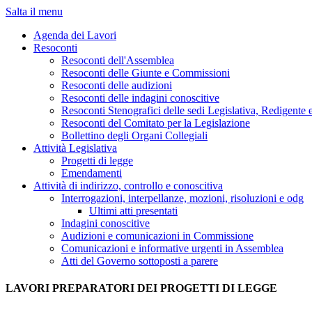
Salta il menu
Agenda dei Lavori
Resoconti
Resoconti dell'Assemblea
Resoconti delle Giunte e Commissioni
Resoconti delle audizioni
Resoconti delle indagini conoscitive
Resoconti Stenografici delle sedi Legislativa, Redigente 
Resoconti del Comitato per la Legislazione
Bollettino degli Organi Collegiali
Attività Legislativa
Progetti di legge
Emendamenti
Attività di indirizzo, controllo e conoscitiva
Interrogazioni, interpellanze, mozioni, risoluzioni e odg
Ultimi atti presentati
Indagini conoscitive
Audizioni e comunicazioni in Commissione
Comunicazioni e informative urgenti in Assemblea
Atti del Governo sottoposti a parere
LAVORI PREPARATORI DEI PROGETTI DI LEGGE