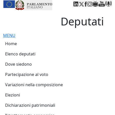
Deputati, Camera dei Deputati -
Navigazione pagine di servizio
Salta al contenuto principale
Salta al menu di navigazione
Fine pagina
Salta al contenuto principale
Salta al menu di navigazione
Vai a inizio pagina
Deputati
Espandi
Chiudi
MENU
Navigazione principale
Home
Elenco deputati
Dove siedono
Partecipazione al voto
Variazioni nella composizione
Elezioni
Dichiarazioni patrimoniali