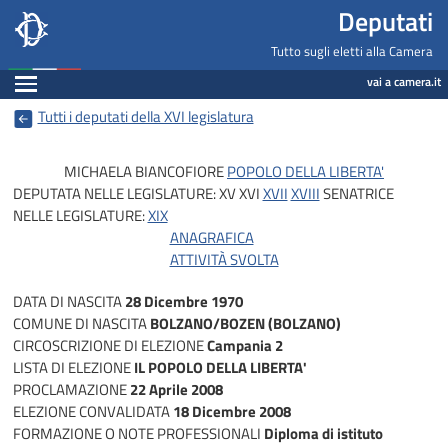
Deputati, Camera dei Deputati -
Navigazione pagine di servizio
Salta al contenuto principale
Salta al menu di navigazione
Fine pagina
Salta al contenuto principale
Salta al menu di navigazione
Vai a inizio pagina
Deputati
Tutto sugli eletti alla Camera
Espandi
vai a camera.it
Tutti i deputati della XVI legislatura
MICHAELA BIANCOFIORE
POPOLO DELLA LIBERTA'
DEPUTATA NELLE LEGISLATURE:
XV
XVI
XVII
XVIII
SENATRICE
NELLE LEGISLATURE:
XIX
ANAGRAFICA
ATTIVITÀ SVOLTA
DATA DI NASCITA
28 Dicembre 1970
COMUNE DI NASCITA
BOLZANO/BOZEN (BOLZANO)
CIRCOSCRIZIONE DI ELEZIONE
Campania 2
LISTA DI ELEZIONE
IL POPOLO DELLA LIBERTA'
PROCLAMAZIONE
22 Aprile 2008
ELEZIONE CONVALIDATA
18 Dicembre 2008
FORMAZIONE O NOTE PROFESSIONALI
Diploma di istituto