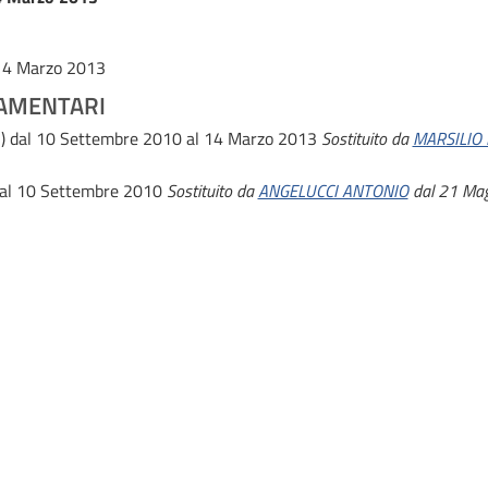
 14 Marzo 2013
AMENTARI
)
dal 10 Settembre 2010 al 14 Marzo 2013
Sostituito da
MARSILIO
 al 10 Settembre 2010
Sostituito da
ANGELUCCI ANTONIO
dal 21 Mag
o della gioventù
dal 13 Giugno 2008 al 16 Novembre 2011
per le politiche per i giovani
dal 8 Maggio 2008 al 12 Giugno 200
o
dal 7 Maggio 2008 al 8 Maggio 2008
 cui alla legge n.
441
del 1982 che il deputato ha chiesto di pubbli
011
Documentazione 2010
Documentazione 2009
Docume