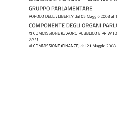
GRUPPO PARLAMENTARE
POPOLO DELLA LIBERTA'
dal 05 Maggio 2008 al
COMPONENTE DEGLI ORGANI PARL
XI COMMISSIONE (LAVORO PUBBLICO E PRIVATO
2011
VI COMMISSIONE (FINANZE)
dal 21 Maggio 2008
INCARICHI DI GOVERNO
IV Governo Berlusconi - Ministro senza portafogli
IV Governo Berlusconi - Ministro senza portafoglio 
IV Governo Berlusconi - Ministro senza portafogli
DOCUMENTAZIONE PATRIMONIALE
In questa pagina è contenuta la documentazione di
Documentazione 2012
Documentazione 2