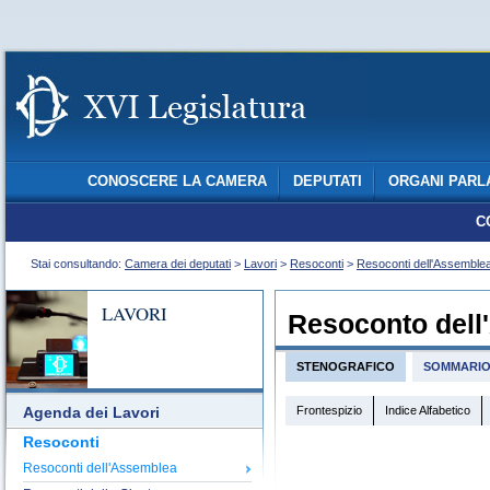
CONOSCERE LA CAMERA
DEPUTATI
ORGANI PARL
C
Stai consultando:
Camera dei deputati
>
Lavori
>
Resoconti
>
Resoconti dell'Assemble
LAVORI
Resoconto dell
STENOGRAFICO
SOMMARI
Frontespizio
Indice Alfabetico
Agenda dei Lavori
Resoconti
Resoconti dell'Assemblea