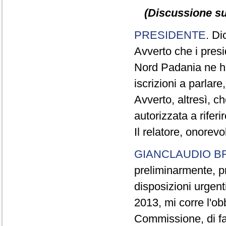
(Discussione sul
PRESIDENTE
. Di
Avverto che i presi
Nord Padania ne ha
iscrizioni a parlar
Avverto, altresì, c
autorizzata a riferi
Il relatore, onorev
GIANCLAUDIO B
preliminarmente, pr
disposizioni urgent
2013, mi corre l'ob
Commissione, di fa