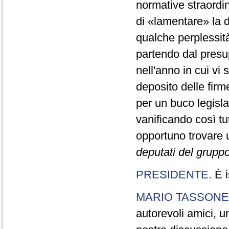
normative straordin
di «lamentare» la d
qualche perplessi
partendo dal presu
nell'anno in cui vi 
deposito delle fir
per un buco legisl
vanificando così t
opportuno trovare
deputati del gruppo 
PRESIDENTE
. È 
MARIO TASSONE
autorevoli amici, 