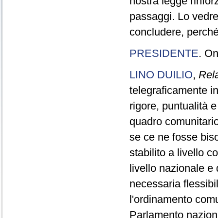
nostra legge rinfor
passaggi. Lo vedrem
concludere, perché
PRESIDENTE
. On
LINO DUILIO
,
Rel
telegraficamente i
rigore, puntualità 
quadro comunitario.
se ce ne fosse biso
stabilito a livello 
livello nazionale e
necessaria flessib
l'ordinamento comu
Parlamento naziona