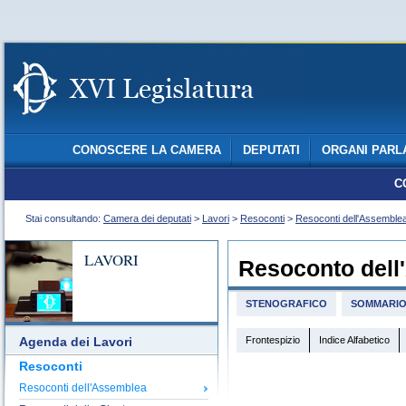
CONOSCERE LA CAMERA
DEPUTATI
ORGANI PARL
C
Stai consultando:
Camera dei deputati
>
Lavori
>
Resoconti
>
Resoconti dell'Assemble
LAVORI
Resoconto dell
STENOGRAFICO
SOMMARI
Frontespizio
Indice Alfabetico
Agenda dei Lavori
Resoconti
Resoconti dell'Assemblea