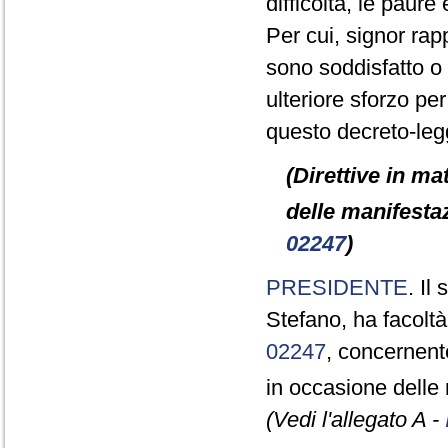
difficoltà, le paure 
Per cui, signor ra
sono soddisfatto o 
ulteriore sforzo pe
questo decreto-legg
(Direttive in ma
delle manifestaz
02247
)
PRESIDENTE
. Il
Stefano, ha facoltà
02247
, concernente
in occasione delle 
(Vedi l'allegato A -