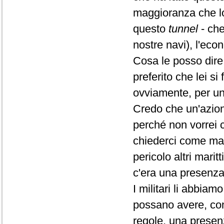
maggioranza che lo 
questo
tunnel
- ch
nostre navi), l'econ
Cosa le posso dire,
preferito che lei s
ovviamente, per un
Credo che un'azione
perché non vorrei c
chiederci come mai
pericolo altri mari
c'era una presenza a
I militari li abbiam
possano avere, con t
regole, una presenz