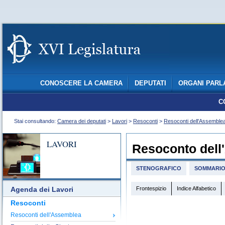
CONOSCERE LA CAMERA
DEPUTATI
ORGANI PARL
C
Stai consultando:
Camera dei deputati
>
Lavori
>
Resoconti
>
Resoconti dell'Assemble
LAVORI
Resoconto dell
STENOGRAFICO
SOMMARI
Frontespizio
Indice Alfabetico
Agenda dei Lavori
Resoconti
Resoconti dell'Assemblea