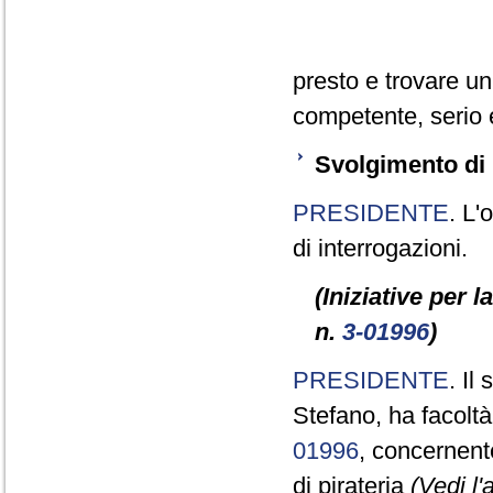
presto e trovare u
competente, serio e
Svolgimento di i
PRESIDENTE
. L'
di interrogazioni.
(Iniziative per l
n.
3-01996
)
PRESIDENTE
. Il
Stefano, ha facolt
01996
, concernente
di pirateria
(Vedi l'