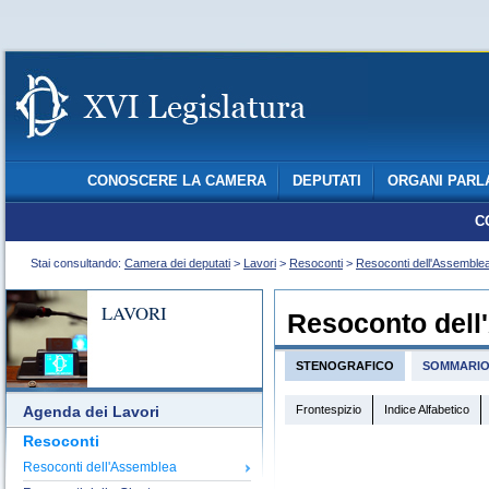
CONOSCERE LA CAMERA
DEPUTATI
ORGANI PARL
C
Stai consultando:
Camera dei deputati
>
Lavori
>
Resoconti
>
Resoconti dell'Assemble
LAVORI
Resoconto dell
STENOGRAFICO
SOMMARI
Frontespizio
Indice Alfabetico
Agenda dei Lavori
Resoconti
Resoconti dell'Assemblea