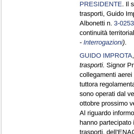
PRESIDENTE
. Il
trasporti, Guido Im
Albonetti n.
3-025
continuità territoria
-
Interrogazioni
)
.
GUIDO IMPROTA
trasporti.
Signor Pre
collegamenti aerei 
tuttora regolamenta
sono operati dal ve
ottobre prossimo v
Al riguardo informo
hanno partecipato i
trasporti, dell'ENA