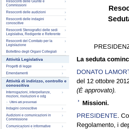
Resoconti delle Giunte e
Commissioni
Resoc
Resoconti delle audizioni
Seduta
Resoconti delle indagini
conoscitive
Resoconti Stenografici delle sedi
Legislativa, Redigente e Referente
Resoconti del Comitato per la
Legislazione
PRESIDENZ
Bollettino degli Organi Collegiali
La seduta cominci
Attività Legislativa
Progetti di legge
DONATO LAMOR
Emendamenti
del 12 ottobre 201
Attività di indirizzo, controllo e
conoscitiva
(È approvato).
Interrogazioni, interpellanze,
mozioni, risoluzioni e odg
Missioni.
Ultimi atti presentati
Indagini conoscitive
PRESIDENTE
. Co
Audizioni e comunicazioni in
Commissione
Regolamento, i depu
Comunicazioni e informative