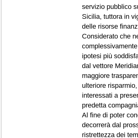
servizio pubblico s
Sicilia, tuttora in v
delle risorse finan
Considerato che ne
complessivamente ai
ipotesi più soddisf
dal vettore Meridia
maggiore trasparen
ulteriore risparmio
interessati a presen
predetta compagni
Al fine di poter co
decorrerà dal pross
ristrettezza dei te