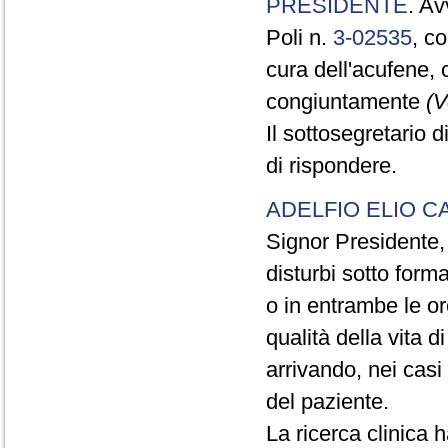
PRESIDENTE
. Av
Poli n.
3-02535
, c
cura dell'acufene,
congiuntamente
(V
Il sottosegretario d
di rispondere.
ADELFIO ELIO C
Signor Presidente,
disturbi sotto forma 
o in entrambe le o
qualità della vita d
arrivando, nei cas
del paziente.
La ricerca clinica 