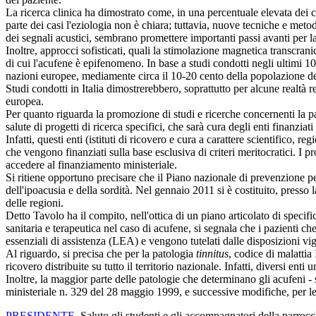
La ricerca clinica ha dimostrato come, in una percentuale elevata dei c
parte dei casi l'eziologia non è chiara; tuttavia, nuove tecniche e metod
dei segnali acustici, sembrano promettere importanti passi avanti per 
Inoltre, approcci sofisticati, quali la stimolazione magnetica transcran
di cui l'acufene è epifenomeno. In base a studi condotti negli ultimi 10
nazioni europee, mediamente circa il 10-20 cento della popolazione del
Studi condotti in Italia dimostrerebbero, soprattutto per alcune realtà 
europea.
Per quanto riguarda la promozione di studi e ricerche concernenti la pa
salute di progetti di ricerca specifici, che sarà cura degli enti finanziati
Infatti, questi enti (istituti di ricovero e cura a carattere scientifico, reg
che vengono finanziati sulla base esclusiva di criteri meritocratici. I pro
accedere al finanziamento ministeriale.
Si ritiene opportuno precisare che il Piano nazionale di prevenzione 
dell'ipoacusia e della sordità. Nel gennaio 2011 si è costituito, presso
delle regioni.
Detto Tavolo ha il compito, nell'ottica di un piano articolato di specif
sanitaria e terapeutica nel caso di acufene, si segnala che i pazienti che
essenziali di assistenza (LEA) e vengono tutelati dalle disposizioni vig
Al riguardo, si precisa che per la patologia
tinnitus
, codice di malattia
ricovero distribuite su tutto il territorio nazionale. Infatti, diversi en
Inoltre, la maggior parte delle patologie che determinano gli acufeni - 
ministeriale n. 329 del 28 maggio 1999, e successive modifiche, per le q
PRESIDENTE
. Saluto gli studenti e gli accompagnatori della parroc