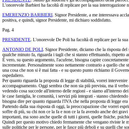
L'onorevole Barbieri ha facoltà di replicare per la sua interrogazione 
EMERENZIO BARBIERI
. Signor Presidente, a me interessava accla
positiva, e quindi, signor Presidente, mi dichiaro soddisfatto.
Pag. 4
PRESIDENTE
. L'onorevole De Poli ha facoltà di replicare per la su
ANTONIO DE POLI
. Signor Presidente, diciamo che la risposta del 
qualche minuto fa, riguarda i tagli che si stanno effettuando, rispetto a
È vero, su questo argomento, l'acufene, bisogna capire concretamente se 
incrementate. Personalmente sono nettamente contrario a quello che sto l
una cosa che non si è mai fatta - e su questo punto richiamo il Governo - o
ospedaliero.
Per quanto riguarda la proposta di legge di stabilità, vorrei intervenir
accompagnamento. Oggi sembra che non sia più prevista, ma il verbo «se
vedendo cosa succede all'interno delle regioni - e siamo all'interno dei
le case famiglia, le comunità, i servizi più integrati - stanno chiedendo
bisogna dire per quanto riguarda l'IVA che nella proposta di legge era 
Partendo dalla sua risposta di oggi, la preoccupazione che vorrei espri
soffre di più, su chi non ce la fa e non ce la fa avendo anche dei gravi 
importanti, ma sono anche quelle di tutti i giorni, quelle fisiche, psich
Quindi per questo motivo chiedo fermamente che vengano riviste le misur
sulle politiche per le persone, per le fasce più deboli e su quelli che