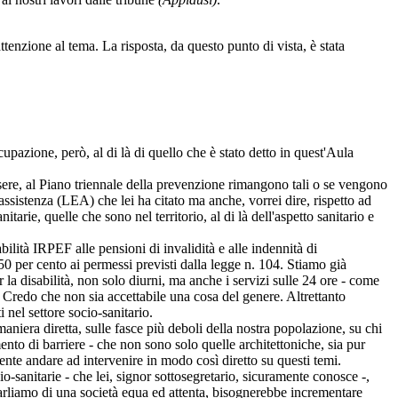
tenzione al tema. La risposta, da questo punto di vista, è stata
cupazione, però, al di là di quello che è stato detto in quest'Aula
essere, al Piano triennale della prevenzione rimangono tali o se vengono
assistenza (LEA) che lei ha citato ma anche, vorrei dire, rispetto ad
itarie, quelle che sono nel territorio, al di là dell'aspetto sanitario e
bilità IRPEF alle pensioni di invalidità e alle indennità di
0 per cento ai permessi previsti dalla legge n. 104. Stiamo già
 la disabilità, non solo diurni, ma anche i servizi sulle 24 ore - come
i. Credo che non sia accettabile una cosa del genere. Altrettanto
 nel settore socio-sanitario.
niera diretta, sulle fasce più deboli della nostra popolazione, su chi
mento di barriere - che non sono solo quelle architettoniche, sia pur
mente andare ad intervenire in modo così diretto su questi temi.
-sanitarie - che lei, signor sottosegretario, sicuramente conosce -,
 parliamo di una società equa ed attenta, bisognerebbe incrementare