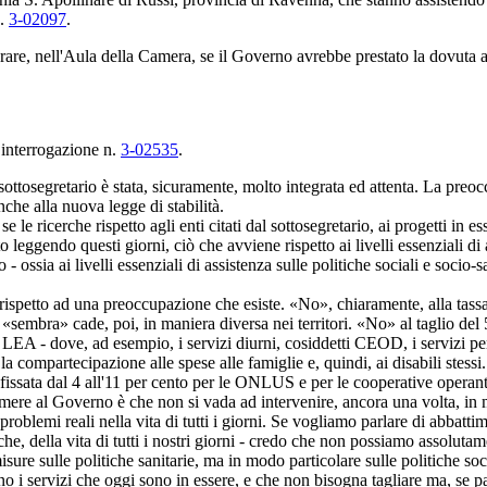
n.
3-02097
.
rare, nell'Aula della Camera, se il Governo avrebbe prestato la dovuta at
a interrogazione n.
3-02535
.
sottosegretario è stata, sicuramente, molto integrata ed attenta. La preoc
nche alla nuova legge di stabilità.
le ricerche rispetto agli enti citati dal sottosegretario, ai progetti in 
eggendo questi giorni, ciò che avviene rispetto ai livelli essenziali di 
ssia ai livelli essenziali di assistenza sulle politiche sociali e socio-san
e rispetto ad una preoccupazione che esiste. «No», chiaramente, alla tassa
mbra» cade, poi, in maniera diversa nei territori. «No» al taglio del 5
 LEA - dove, ad esempio, i servizi diurni, cosiddetti CEOD, i servizi per
 la compartecipazione alle spese alle famiglie e, quindi, ai disabili stess
fissata dal 4 all'11 per cento per le ONLUS e per le cooperative operanti
mere al Governo è che non si vada ad intervenire, ancora una volta, in ma
problemi reali nella vita di tutti i giorni. Se vogliamo parlare di abbatti
iche, della vita di tutti i nostri giorni - credo che non possiamo assoluta
e sulle politiche sanitarie, ma in modo particolare sulle politiche socio
 sono i servizi che oggi sono in essere, e che non bisogna tagliare ma, se