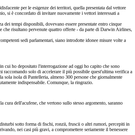
isfacente per le esigenze dei territori, quella presentata dal vettore
o, si è concordato di invitare nuovamente i vettori interessati a
zza dei tempi disponibili, dovevano essere presentate entro cinque
ce che risultano pervenute quattro offerte - da parte di Darwin Airlines,
 competenti sedi parlamentari, siano introdotte idonee misure volte a
 in cui ho depositato l'interrogazione ad oggi ho capito che sono
mi raccomando solo di accelerare il più possibile quest'ultima verifica a
er la sola isola di Pantelleria, almeno 300 persone che giornalmente
olutamente indispensabile. Comunque, la ringrazio.
ella cura dell'acufene, che vertono sullo stesso argomento, saranno
turbi sotto forma di fischi, ronzii, fruscii o altri rumori, percepiti in
arrivando, nei casi più gravi, a compromettere seriamente il benessere