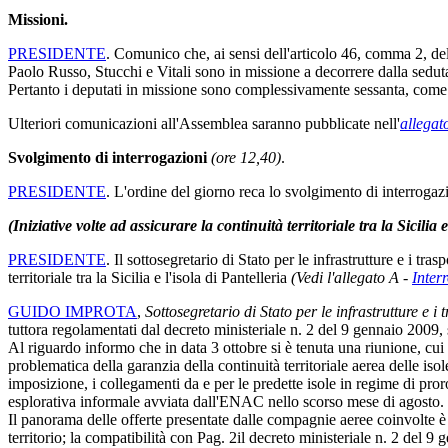
Missioni.
PRESIDENTE
. Comunico che, ai sensi dell'articolo 46, comma 2, de
Paolo Russo, Stucchi e Vitali sono in missione a decorrere dalla sedut
Pertanto i deputati in missione sono complessivamente sessanta, come ri
Ulteriori comunicazioni all'Assemblea saranno pubblicate nell'
allegat
Svolgimento di interrogazioni
(ore 12,40)
.
PRESIDENTE
. L'ordine del giorno reca lo svolgimento di interrogaz
(Iniziative volte ad assicurare la continuità territoriale tra la Sicilia e
PRESIDENTE
. Il sottosegretario di Stato per le infrastrutture e i tr
territoriale tra la Sicilia e l'isola di Pantelleria
(Vedi l'allegato A -
Inter
GUIDO IMPROTA
,
Sottosegretario di Stato per le infrastrutture e i t
tuttora regolamentati dal decreto ministeriale n. 2 del 9 gennaio 2009,
Al riguardo informo che in data 3 ottobre si è tenuta una riunione, cui 
problematica della garanzia della continuità territoriale aerea delle i
imposizione, i collegamenti da e per le predette isole in regime di pr
esplorativa informale avviata dall'ENAC nello scorso mese di agosto.
Il panorama delle offerte presentate dalle compagnie aeree coinvolte è s
territorio; la compatibilità con
Pag. 2
il decreto ministeriale n. 2 del 9 