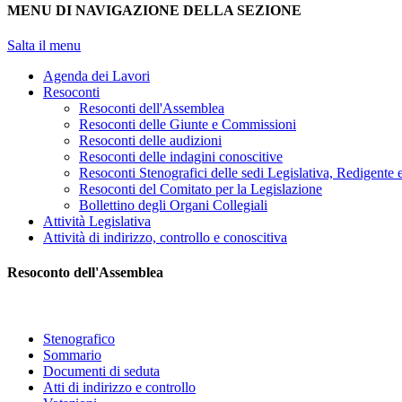
MENU DI NAVIGAZIONE DELLA SEZIONE
Salta il menu
Agenda dei Lavori
Resoconti
Resoconti dell'Assemblea
Resoconti delle Giunte e Commissioni
Resoconti delle audizioni
Resoconti delle indagini conoscitive
Resoconti Stenografici delle sedi Legislativa, Redigente 
Resoconti del Comitato per la Legislazione
Bollettino degli Organi Collegiali
Attività Legislativa
Attività di indirizzo, controllo e conoscitiva
Resoconto dell'Assemblea
Stenografico
Sommario
Documenti di seduta
Atti di indirizzo e controllo