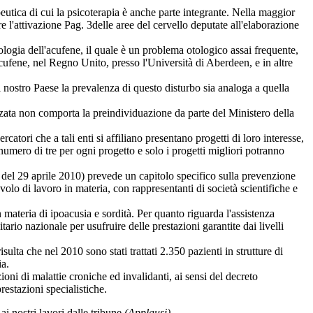
eutica di cui la psicoterapia è anche parte integrante. Nella maggior
e l'attivazione
Pag. 3
delle aree del cervello deputate all'elaborazione
tologia dell'acufene, il quale è un problema otologico assai frequente,
'acufene, nel Regno Unito, presso l'Università di Aberdeen, e in altre
el nostro Paese la prevalenza di questo disturbo sia analoga a quella
izzata non comporta la preindividuazione da parte del Ministero della
icercatori che a tali enti si affiliano presentano progetti di loro interesse,
numero di tre per ogni progetto e solo i progetti migliori potranno
 del 29 aprile 2010) prevede un capitolo specifico sulla prevenzione
volo di lavoro in materia, con rappresentanti di società scientifiche e
 materia di ipoacusia e sordità. Per quanto riguarda l'assistenza
tario nazionale per usufruire delle prestazioni garantite dai livelli
ulta che nel 2010 sono stati trattati 2.350 pazienti in strutture di
ia.
ioni di malattie croniche ed invalidanti, ai sensi del decreto
restazioni specialistiche.
ai nostri lavori dalle tribune
(Applausi)
.