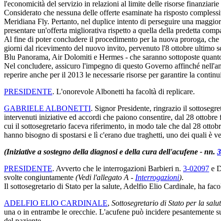
l'economicità del servizio in relazioni al limite delle risorse finanziari
Considerato che nessuna delle offerte esaminate ha risposto complessivame
Meridiana Fly. Pertanto, nel duplice intento di perseguire una maggiore
presentare un'offerta migliorativa rispetto a quella della predetta comp
Al fine di poter concludere il procedimento per la nuova proroga, che d
giorni dal ricevimento del nuovo invito, pervenuto l'8 ottobre ultimo sc
Blu Panorama, Air Dolomiti e Hermes - che saranno sottoposte quanto
Nel concludere, assicuro l'impegno di questo Governo affinché nell'ambi
reperire anche per il 2013 le necessarie risorse per garantire la continuit
PRESIDENTE
. L'onorevole Albonetti ha facoltà di replicare.
GABRIELE ALBONETTI
. Signor Presidente, ringrazio il sottoseg
intervenuti iniziative ed accordi che paiono consentire, dal 28 ottobre 
cui il sottosegretario faceva riferimento, in modo tale che dal 28 ottobr
hanno bisogno di spostarsi e lì c'erano due traghetti, uno dei quali è
(Iniziative a sostegno della diagnosi e della cura dell'acufene - nn.
3
PRESIDENTE
. Avverto che le interrogazioni Barbieri n.
3-02097
e D
svolte congiuntamente
(Vedi l'allegato A -
Interrogazioni
)
.
Il sottosegretario di Stato per la salute, Adelfio Elio Cardinale, ha faco
ADELFIO ELIO CARDINALE
,
Sottosegretario di Stato per la salu
una o in entrambe le orecchie. L'acufene può incidere pesantemente sulla
del paziente.