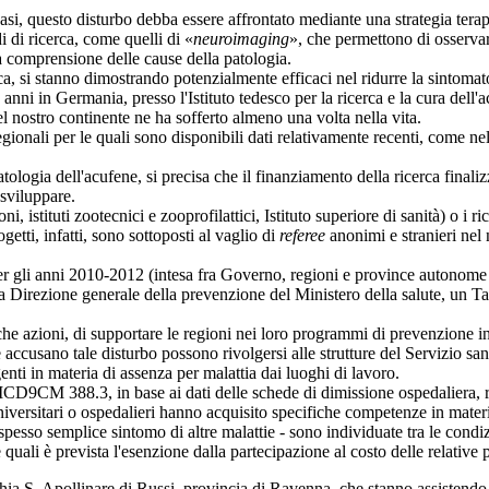
asi, questo disturbo debba essere affrontato mediante una strategia terap
i di ricerca, come quelli di «
neuroimaging
», che permettono di osservar
la comprensione delle cause della patologia.
ica, si stanno dimostrando potenzialmente efficaci nel ridurre la sintoma
 anni in Germania, presso l'Istituto tedesco per la ricerca e la cura dell
 nostro continente ne ha sofferto almeno una volta nella vita.
regionali per le quali sono disponibili dati relativamente recenti, come n
tologia dell'acufene, si precisa che il finanziamento della ricerca final
 sviluppare.
ioni, istituti zootecnici e zooprofilattici, Istituto superiore di sanità) o i r
getti, infatti, sono sottoposti al vaglio di
referee
anonimi e stranieri nel 
per gli anni 2010-2012 (intesa fra Governo, regioni e province autonome
 la Direzione generale della prevenzione del Ministero della salute, un Ta
iche azioni, di supportare le regioni nei loro programmi di prevenzione in
 accusano tale disturbo possono rivolgersi alle strutture del Servizio sani
enti in materia di assenza per malattia dai luoghi di lavoro.
 ICD9CM 388.3, in base ai dati delle schede di dimissione ospedaliera, ris
ti universitari o ospedalieri hanno acquisito specifiche competenze in mater
spesso semplice sintomo di altre malattie - sono individuate tra le condiz
uali è prevista l'esenzione dalla partecipazione al costo delle relative p
chia S. Apollinare di Russi, provincia di Ravenna, che stanno assistendo 