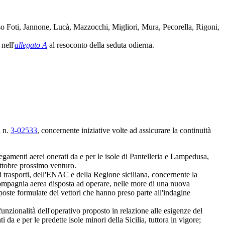
aso Foti, Jannone, Lucà, Mazzocchi, Migliori, Mura, Pecorella, Rigoni,
nell'
allegato A
al resoconto della seduta odierna.
i n.
3-02533
, concernente iniziative volte ad assicurare la continuità
egamenti aerei onerati da e per le isole di Pantelleria e Lampedusa,
ottobre prossimo venturo.
ei trasporti, dell'ENAC e della Regione siciliana, concernente la
a compagnia aerea disposta ad operare, nelle more di una nuova
poste formulate dei vettori che hanno preso parte all'indagine
funzionalità dell'operativo proposto in relazione alle esigenze del
da e per le predette isole minori della Sicilia, tuttora in vigore;