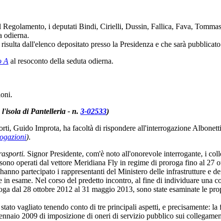
l Regolamento, i deputati Bindi, Cirielli, Dussin, Fallica, Fava, Tomm
a odierna.
sulta dall'elenco depositato presso la Presidenza e che sarà pubblicato 
o A
al resoconto della seduta odierna.
ioni.
 l'isola di Pantelleria - n.
3-02533
)
asporti, Guido Improta, ha facoltà di rispondere all'interrogazione Albonett
rogazioni
)
.
rasporti.
Signor Presidente, com'è noto all'onorevole interrogante, i coll
 sono operati dal vettore Meridiana Fly in regime di proroga fino al 27 
hanno partecipato i rappresentanti del Ministero delle infrastrutture e d
sole in esame. Nel corso del predetto incontro, al fine di individuare un
oroga dal 28 ottobre 2012 al 31 maggio 2013, sono state esaminate le pro
tato vagliato tenendo conto di tre principali aspetti, e precisamente: la 
gennaio 2009 di imposizione di oneri di servizio pubblico sui collegamenti 