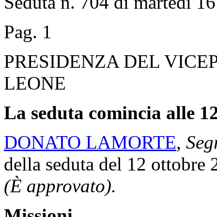
Seduta n. 704 di martedì 16
Pag. 1
PRESIDENZA DEL VICE
LEONE
La seduta comincia alle 12
DONATO LAMORTE
,
Segr
della seduta del 12 ottobre 
(È approvato).
Missioni.