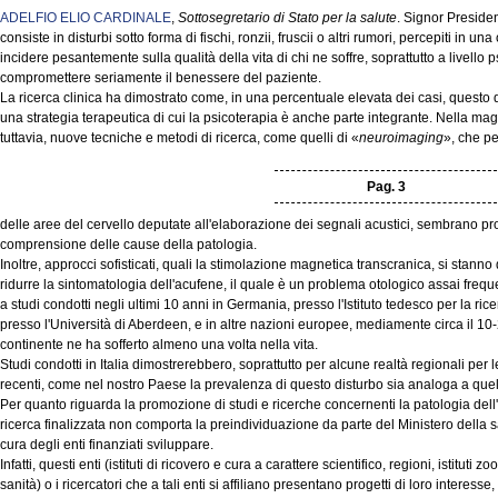
ADELFIO ELIO CARDINALE
,
Sottosegretario di Stato per la salute
. Signor Preside
consiste in disturbi sotto forma di fischi, ronzii, fruscii o altri rumori, percepiti in 
incidere pesantemente sulla qualità della vita di chi ne soffre, soprattutto a livello p
compromettere seriamente il benessere del paziente.
La ricerca clinica ha dimostrato come, in una percentuale elevata dei casi, questo
una strategia terapeutica di cui la psicoterapia è anche parte integrante. Nella magg
tuttavia, nuove tecniche e metodi di ricerca, come quelli di «
neuroimaging
», che pe
Pag. 3
delle aree del cervello deputate all'elaborazione dei segnali acustici, sembrano pr
comprensione delle cause della patologia.
Inoltre, approcci sofisticati, quali la stimolazione magnetica transcranica, si stann
ridurre la sintomatologia dell'acufene, il quale è un problema otologico assai frequ
a studi condotti negli ultimi 10 anni in Germania, presso l'Istituto tedesco per la ri
presso l'Università di Aberdeen, e in altre nazioni europee, mediamente circa il 10
continente ne ha sofferto almeno una volta nella vita.
Studi condotti in Italia dimostrerebbero, soprattutto per alcune realtà regionali per 
recenti, come nel nostro Paese la prevalenza di questo disturbo sia analoga a que
Per quanto riguarda la promozione di studi e ricerche concernenti la patologia dell'
ricerca finalizzata non comporta la preindividuazione da parte del Ministero della sal
cura degli enti finanziati sviluppare.
Infatti, questi enti (istituti di ricovero e cura a carattere scientifico, regioni, istituti zo
sanità) o i ricercatori che a tali enti si affiliano presentano progetti di loro interes