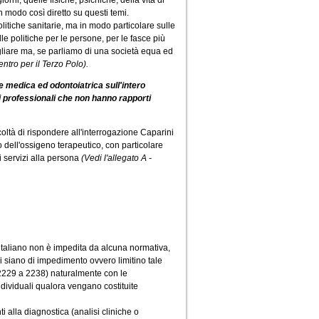
orni, quelle fisiche, psichiche, della vita di
n modo così diretto su questi temi.
itiche sanitarie, ma in modo particolare sulle
lle politiche per le persone, per le fasce più
agliare ma, se parliamo di una società equa ed
ntro per il Terzo Polo).
ne medica ed odontoiatrica sull'intero
dini professionali che non hanno rapporti
facoltà di rispondere all'interrogazione Caparini
o dell'ossigeno terapeutico, con particolare
i servizi alla persona
(Vedi l'allegato A -
 italiano non è impedita da alcuna normativa,
li siano di impedimento ovvero limitino tale
da 2229 a 2238) naturalmente con le
ndividuali qualora vengano costituite
i alla diagnostica (analisi cliniche o