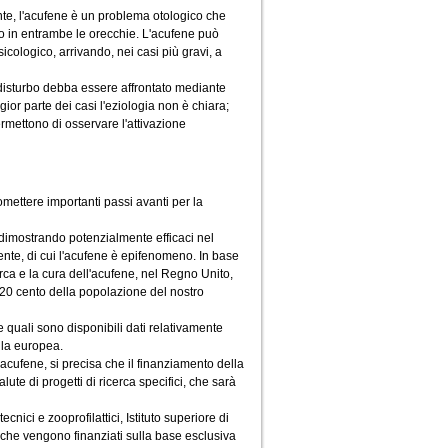
nte, l'acufene è un problema otologico che
una o in entrambe le orecchie. L'acufene può
sicologico, arrivando, nei casi più gravi, a
 disturbo debba essere affrontato mediante
ior parte dei casi l'eziologia non è chiara;
rmettono di osservare l'attivazione
omettere importanti passi avanti per la
o dimostrando potenzialmente efficaci nel
ente, di cui l'acufene è epifenomeno. In base
cerca e la cura dell'acufene, nel Regno Unito,
-20 cento della popolazione del nostro
le quali sono disponibili dati relativamente
lla europea.
acufene, si precisa che il finanziamento della
ute di progetti di ricerca specifici, che sarà
otecnici e zooprofilattici, Istituto superiore di
se, che vengono finanziati sulla base esclusiva