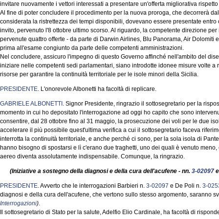
invitare nuovamente i vettori interessati a presentare un'offerta migliorativa rispet
Al fine di poter concludere il procedimento per la nuova proroga, che decorrerà dal 
considerata la ristrettezza dei tempi disponibili, dovevano essere presentate entro
invito, pervenuto l'8 ottobre ultimo scorso. Al riguardo, la competente direzione per i
pervenute quattro offerte - da parte di Darwin Airlines, Blu Panorama, Air Dolomit
prima all'esame congiunto da parte delle competenti amministrazioni.
Nel concludere, assicuro l'impegno di questo Governo affinché nell'ambito del disegn
iniziare nelle competenti sedi parlamentari, siano introdotte idonee misure volte a 
risorse per garantire la continuità territoriale per le isole minori della Sicilia.
PRESIDENTE
. L'onorevole Albonetti ha facoltà di replicare.
GABRIELE ALBONETTI
. Signor Presidente, ringrazio il sottosegretario per la ris
momento in cui ho depositato l'interrogazione ad oggi ho capito che sono intervenu
consentire, dal 28 ottobre fino al 31 maggio, la prosecuzione dei voli per le due is
accelerare il più possibile quest'ultima verifica a cui il sottosegretario faceva rifer
interrotta la continuità territoriale, e anche perché ci sono, per la sola isola di P
hanno bisogno di spostarsi e lì c'erano due traghetti, uno dei quali è venuto meno,
aereo diventa assolutamente indispensabile. Comunque, la ringrazio.
(Iniziative a sostegno della diagnosi e della cura dell'acufene - nn.
3-02097
PRESIDENTE
. Avverto che le interrogazioni Barbieri n.
3-02097
e De Poli n.
3-025
diagnosi e della cura dell'acufene, che vertono sullo stesso argomento, saranno 
Interrogazioni
)
.
Il sottosegretario di Stato per la salute, Adelfio Elio Cardinale, ha facoltà di rispond