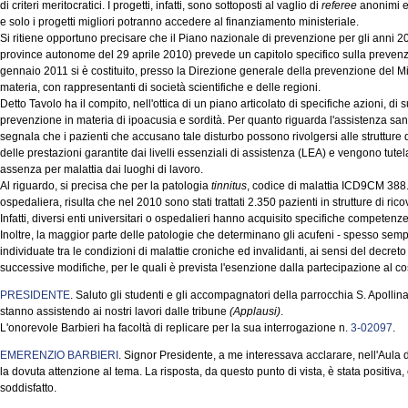
di criteri meritocratici. I progetti, infatti, sono sottoposti al vaglio di
referee
anonimi e 
e solo i progetti migliori potranno accedere al finanziamento ministeriale.
Si ritiene opportuno precisare che il Piano nazionale di prevenzione per gli anni 2
province autonome del 29 aprile 2010) prevede un capitolo specifico sulla prevenzi
gennaio 2011 si è costituito, presso la Direzione generale della prevenzione del Min
materia, con rappresentanti di società scientifiche e delle regioni.
Detto Tavolo ha il compito, nell'ottica di un piano articolato di specifiche azioni, di
prevenzione in materia di ipoacusia e sordità. Per quanto riguarda l'assistenza sani
segnala che i pazienti che accusano tale disturbo possono rivolgersi alle strutture 
delle prestazioni garantite dai livelli essenziali di assistenza (LEA) e vengono tutela
assenza per malattia dai luoghi di lavoro.
Al riguardo, si precisa che per la patologia
tinnitus
, codice di malattia ICD9CM 388.
ospedaliera, risulta che nel 2010 sono stati trattati 2.350 pazienti in strutture di ricove
Infatti, diversi enti universitari o ospedalieri hanno acquisito specifiche competenze
Inoltre, la maggior parte delle patologie che determinano gli acufeni - spesso sempl
individuate tra le condizioni di malattie croniche ed invalidanti, ai sensi del decre
successive modifiche, per le quali è prevista l'esenzione dalla partecipazione al cos
PRESIDENTE
. Saluto gli studenti e gli accompagnatori della parrocchia S. Apolli
stanno assistendo ai nostri lavori dalle tribune
(Applausi)
.
L'onorevole Barbieri ha facoltà di replicare per la sua interrogazione n.
3-02097
.
EMERENZIO BARBIERI
. Signor Presidente, a me interessava acclarare, nell'Aula
la dovuta attenzione al tema. La risposta, da questo punto di vista, è stata positiva,
soddisfatto.