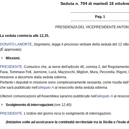
Seduta n. 704 di martedì 16 ottobr
Pag. 1
PRESIDENZA DEL VICEPRESIDENTE ANTON
La seduta comincia alle 12,35.
DONATO LAMORTE
,
Segretario,
legge il processo verbale della seduta del 12 ott
(È approvato).
Missioni.
PRESIDENTE
. Comunico che, ai sensi dell'articolo 46, comma 2, del Regolamento, i 
Fava, Tommaso Foti, Jannone, Lucà, Mazzocchi, Migliori, Mura, Pecorella, Rigoni, 
missione a decorrere dalla seduta odierna.
Pertanto i deputati in missione sono complessivamente sessanta, come risulta dall
che sarà pubblicato nell'
allegato A
al resoconto della seduta odierna.
Ulteriori comunicazioni all'Assemblea saranno pubblicate nell'
allegato A
al resocon
Svolgimento di interrogazioni
(ore 12,40)
.
PRESIDENTE
. L'ordine del giorno reca lo svolgimento di interrogazioni.
(Iniziative volte ad assicurare la continuità territoriale tra la Sicilia e l'isola d