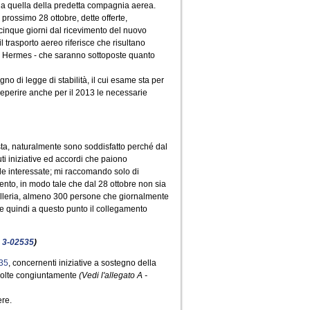
to a quella della predetta compagnia aerea.
prossimo 28 ottobre, dette offerte,
 cinque giorni dal ricevimento del nuovo
l trasporto aereo riferisce che risultano
i e Hermes - che saranno sottoposte quanto
o di legge di stabilità, il cui esame sta per
reperire anche per il 2013 le necessarie
posta, naturalmente sono soddisfatto perché dal
ti iniziative ed accordi che paiono
ole interessate; mi raccomando solo di
imento, in modo tale che dal 28 ottobre non sia
antelleria, almeno 300 persone che giornalmente
 e quindi a questo punto il collegamento
e
3-02535
)
35
, concernenti iniziative a sostegno della
svolte congiuntamente
(Vedi l'allegato A -
ere.