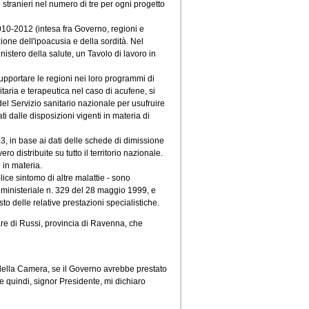
stranieri nel numero di tre per ogni progetto
010-2012 (intesa fra Governo, regioni e
one dell'ipoacusia e della sordità. Nel
istero della salute, un Tavolo di lavoro in
 supportare le regioni nei loro programmi di
taria e terapeutica nel caso di acufene, si
del Servizio sanitario nazionale per usufruire
ti dalle disposizioni vigenti in materia di
3, in base ai dati delle schede di dimissione
ro distribuite su tutto il territorio nazionale.
 in materia.
ice sintomo di altre malattie - sono
to ministeriale n. 329 del 28 maggio 1999, e
to delle relative prestazioni specialistiche.
nare di Russi, provincia di Ravenna, che
 della Camera, se il Governo avrebbe prestato
 e quindi, signor Presidente, mi dichiaro