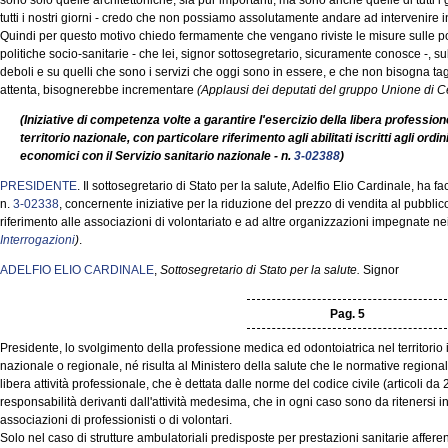
sono solo quelle architettoniche, sia pur importanti, ma sono anche quelle di tutti i gi
tutti i nostri giorni - credo che non possiamo assolutamente andare ad intervenire i
Quindi per questo motivo chiedo fermamente che vengano riviste le misure sulle pol
politiche socio-sanitarie - che lei, signor sottosegretario, sicuramente conosce -, su
deboli e su quelli che sono i servizi che oggi sono in essere, e che non bisogna t
attenta, bisognerebbe incrementare
(Applausi dei deputati del gruppo Unione di Ce
(Iniziative di competenza volte a garantire l'esercizio della libera professio
territorio nazionale, con particolare riferimento agli abilitati iscritti agli or
economici con il Servizio sanitario nazionale - n.
3-02388
)
PRESIDENTE
. Il sottosegretario di Stato per la salute, Adelfio Elio Cardinale, ha 
n.
3-02338
, concernente iniziative per la riduzione del prezzo di vendita al pubblic
riferimento alle associazioni di volontariato e ad altre organizzazioni impegnate ne
Interrogazioni
)
.
ADELFIO ELIO CARDINALE
,
Sottosegretario di Stato per la salute.
Signor
Pag. 5
Presidente, lo svolgimento della professione medica ed odontoiatrica nel territorio
nazionale o regionale, né risulta al Ministero della salute che le normative regiona
libera attività professionale, che è dettata dalle norme del codice civile (articoli 
responsabilità derivanti dall'attività medesima, che in ogni caso sono da ritenersi i
associazioni di professionisti o di volontari.
Solo nel caso di strutture ambulatoriali predisposte per prestazioni sanitarie afferent