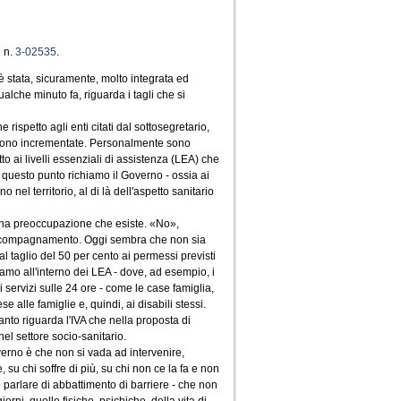
e n.
3-02535
.
è stata, sicuramente, molto integrata ed
ualche minuto fa, riguarda i tagli che si
ispetto agli enti citati dal sottosegretario,
engono incrementate. Personalmente sono
o ai livelli essenziali di assistenza (LEA) che
u questo punto richiamo il Governo - ossia ai
o nel territorio, al di là dell'aspetto sanitario
d una preoccupazione che esiste. «No»,
di accompagnamento. Oggi sembra che non sia
al taglio del 50 per cento ai permessi previsti
amo all'interno dei LEA - dove, ad esempio, i
i servizi sulle 24 ore - come le case famiglia,
 alle famiglie e, quindi, ai disabili stessi.
nto riguarda l'IVA che nella proposta di
el settore socio-sanitario.
erno è che non si vada ad intervenire,
 su chi soffre di più, su chi non ce la fa e non
mo parlare di abbattimento di barriere - che non