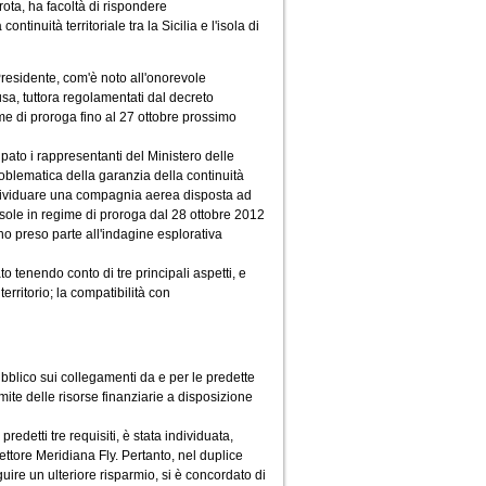
mprota, ha facoltà di rispondere
ontinuità territoriale tra la Sicilia e l'isola di
residente, com'è noto all'onorevole
usa, tuttora regolamentati dal decreto
me di proroga fino al 27 ottobre prossimo
pato i rappresentanti del Ministero delle
roblematica della garanzia della continuità
 individuare una compagnia aerea disposta ad
isole in regime di proroga dal 28 ottobre 2012
o preso parte all'indagine esplorativa
o tenendo conto di tre principali aspetti, e
erritorio; la compatibilità con
ubblico sui collegamenti da e per le predette
limite delle risorse finanziarie a disposizione
detti tre requisiti, è stata individuata,
ettore Meridiana Fly. Pertanto, nel duplice
re un ulteriore risparmio, si è concordato di