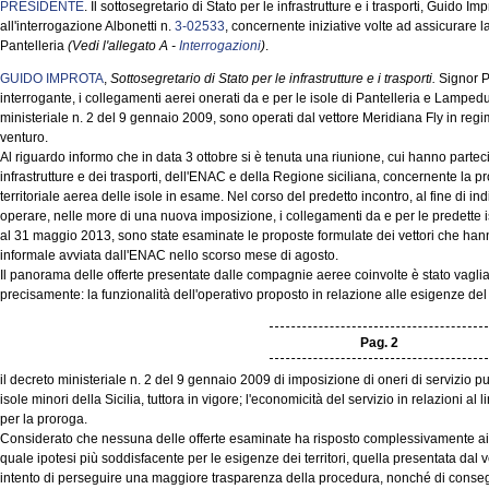
PRESIDENTE
. Il sottosegretario di Stato per le infrastrutture e i trasporti, Guido I
all'interrogazione Albonetti n.
3-02533
, concernente iniziative volte ad assicurare la c
Pantelleria
(Vedi l'allegato A -
Interrogazioni
)
.
GUIDO IMPROTA
,
Sottosegretario di Stato per le infrastrutture e i trasporti.
Signor P
interrogante, i collegamenti aerei onerati da e per le isole di Pantelleria e Lamped
ministeriale n. 2 del 9 gennaio 2009, sono operati dal vettore Meridiana Fly in regi
venturo.
Al riguardo informo che in data 3 ottobre si è tenuta una riunione, cui hanno parteci
infrastrutture e dei trasporti, dell'ENAC e della Regione siciliana, concernente la p
territoriale aerea delle isole in esame. Nel corso del predetto incontro, al fine di
operare, nelle more di una nuova imposizione, i collegamenti da e per le predette 
al 31 maggio 2013, sono state esaminate le proposte formulate dei vettori che hann
informale avviata dall'ENAC nello scorso mese di agosto.
Il panorama delle offerte presentate dalle compagnie aeree coinvolte è stato vagliat
precisamente: la funzionalità dell'operativo proposto in relazione alle esigenze del t
Pag. 2
il decreto ministeriale n. 2 del 9 gennaio 2009 di imposizione di oneri di servizio p
isole minori della Sicilia, tuttora in vigore; l'economicità del servizio in relazioni al 
per la proroga.
Considerato che nessuna delle offerte esaminate ha risposto complessivamente ai pre
quale ipotesi più soddisfacente per le esigenze dei territori, quella presentata dal v
intento di perseguire una maggiore trasparenza della procedura, nonché di consegui