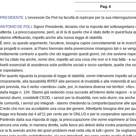
Pag. 4
PRESIDENTE
. L'onorevole De Poli ha facoltà di replicare per la sua interrogazion
ANTONIO DE POLI
. Signor Presidente, diciamo che la risposta del sottosegretario 
attenta. La preoccupazione, però, al di là di quello che è stato detto in quest'Aula q
stanno effettuando, rispetto anche alla nuova legge di stabilità.
È vero, su questo argomento, l'acufene, bisogna capire concretamente se le ricerche r
ai progetti in essere, al Piano triennale della prevenzione rimangono tali o se v
nettamente contrario a quello che sto leggendo questi giorni, ciò che avviene rispett
lei ha citato ma anche, vorrei dire, rispetto ad una cosa che non si è mai fatta - e s
livelli essenziali di assistenza sulle politiche sociali e socio-sanitarie, quelle che son
e ospedaliero.
Per quanto riguarda la proposta di legge di stabilità, vorrei intervenire rispetto a
chiaramente, alla tassabilità IRPEF alle pensioni di invalidità e alle indennità 
più prevista, ma il verbo «sembra» cade, poi, in maniera diversa nei territori. «No» 
dalla legge n. 104. Stiamo già vedendo cosa succede all'interno delle regioni - e si
servizi diurni, cosiddetti CEOD, i servizi per la disabilità, non solo diurni, ma anche 
le comunità, i servizi più integrati - stanno chiedendo la compartecipazione alle spese
Credo che non sia accettabile una cosa del genere. Altrettanto bisogna dire per qua
legge era fissata dal 4 all'11 per cento per le ONLUS e per le cooperative operanti n
Partendo dalla sua risposta di oggi, la preoccupazione che vorrei esprimere al Gov
ancora una volta, in maniera diretta, sulle fasce più deboli della nostra popolazione,
ce la fa avendo anche dei gravi problemi reali nella vita di tutti i giorni. Se voglia