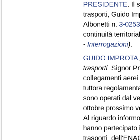
PRESIDENTE
. Il
trasporti, Guido Im
Albonetti n.
3-025
continuità territoria
-
Interrogazioni
)
.
GUIDO IMPROTA
trasporti.
Signor Pre
collegamenti aerei 
tuttora regolamenta
sono operati dal ve
ottobre prossimo v
Al riguardo informo
hanno partecipato i
trasporti, dell'ENA