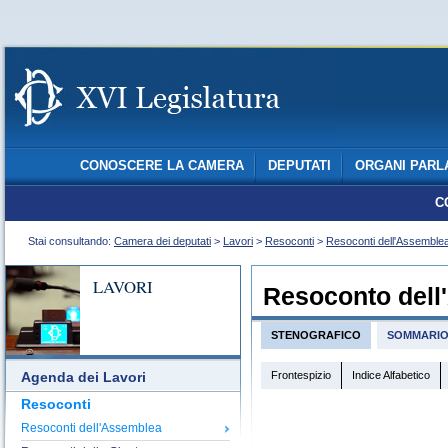
CONOSCERE LA CAMERA
DEPUTATI
ORGANI PARL
C
Stai consultando:
Camera dei deputati
>
Lavori
>
Resoconti
>
Resoconti dell'Assemble
LAVORI
Resoconto dell
STENOGRAFICO
SOMMARI
Frontespizio
Indice Alfabetico
Agenda dei Lavori
Resoconti
Resoconti dell'Assemblea