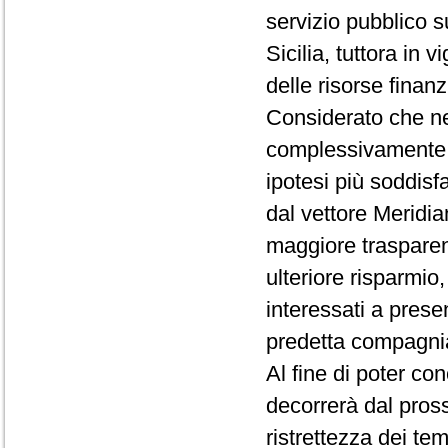
servizio pubblico s
Sicilia, tuttora in v
delle risorse finan
Considerato che ne
complessivamente ai
ipotesi più soddisf
dal vettore Meridia
maggiore trasparen
ulteriore risparmio
interessati a presen
predetta compagni
Al fine di poter co
decorrerà dal pross
ristrettezza dei te