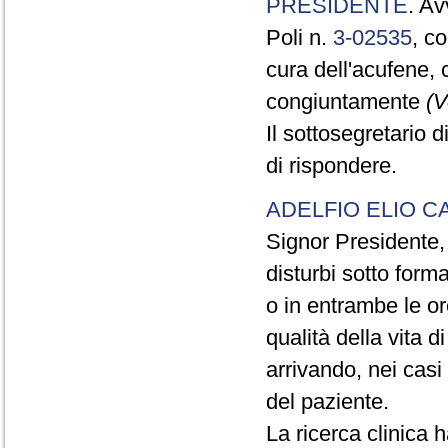
PRESIDENTE
. Av
Poli n.
3-02535
, c
cura dell'acufene,
congiuntamente
(V
Il sottosegretario d
di rispondere.
ADELFIO ELIO C
Signor Presidente,
disturbi sotto forma 
o in entrambe le o
qualità della vita d
arrivando, nei cas
del paziente.
La ricerca clinica 