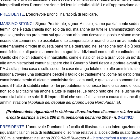
interpellanti circa l'armonizzazione dei termini relativi all'IMU e all'approvazione de
PRESIDENTE
. L'onorevole Bitonci, ha facoltà di replicare.
MASSIMO BITONCI
. Signor Presidente, signor Ministro, siamo parzialmente soddis
termini che è stata chiesta non solo da noi, ma anche da tutte le amministrazioni c
questo gravissimo problema sul quale non abbiamo ricevuto risposta e siamo assolut
risorse dei comuni non è assolutamente compensabile neanche con un aumento del
estremamente difficile in questa parte finale dell'anno, nel senso che non è più pos
modifichino le aliquote o aumentino magari le addizionali comunali e continuino ulte
Quello che noi chiediamo è innanzitutto, come è stato chiesto a gran voce un po' da
alle amministrazioni comunali; spero che il Governo Monti riesca a portare avanti
l'IMU sulla prima casa e sulle seconde case rimanga totalmente alle amministrazion
bisogna trovare una soluzione perché il taglio dei trasferimenti, come ho detto pr
commissariamento di alcune amministrazioni comunali, e questo va a sommarsi a tu
come il Patto di stabilità interno - lei probabilmente conosce bene e sa bene di c
non solo ai cittadini ma anche a tutte le imprese. Le rendo noto che, nelle ultime ven
sono stati altri due suicidi di imprenditori che sono falliti anche a causa di mancat
amministrazioni
(Applausi dei deputati del gruppo Lega Nord Padania)
.
(Problematiche riguardanti la richiesta di restituzione di somme relative a
erogate dall'Inps a circa 200 mila pensionati nell'anno 2009 - n.
3-02491
)
PRESIDENTE
. L'onorevole Damiano ha facoltà di illustrare la sua interrogazione n
riguardanti la richiesta di restituzione di somme relative alla cosiddetta quattordi
200 mila pensionati nell'anno 2009
(Vedi l'allegato A -
Interrogazioni a risposta i