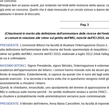
un concorso.
Bisogna fare un passo avanti, pur restando nei limiti delle revisione della spesa: c
già vinto un concorso. Quello che è stato innescato è un circolo vizioso a danno de
abbiamo il dovere di bloccarlo.
Pag. 3
(Chiarimenti in merito alla definizione dell'ammontare delle risorse del fondo
ai comuni in relazione alle stime sul gettito dell'IMU, nonché dell'ICI 2010, el
PRESIDENTE
. L'onorevole Bitonci ha facoltà di illustrare l'interrogazione Dozzo n.
alla definizione dell'ammontare delle risorse del fondo sperimentale di riequilibrio 
stime sul gettito dell'IMU, nonché dell'ICI 2010, elaborate a luglio 2012
(Vedi l'alle
di cui è cofirmatario.
MASSIMO BITONCI
. Signor Presidente, signor Ministro, l'interrogazione è estrem
scadenza dell'approvazione dei bilanci; i comuni hanno ricevuto solo da alcuni gior
fondo di riequilibrio. Evidentemente, si capisce da questo che vi sono dei tagli estr
questo esercizio - è la seconda o la terza volta che in quest'anno vengono rivisti gl
assolutamente a chiudere i bilanci.
Quindi, le chiediamo, innanzitutto, uno spostamento del termine di approvazione de
IMU e certezza sulle risorse perché - ho sentito moltissimi sindaci e anche l'ANCI -
a chiudere e probabilmente molte amministrazioni verranno pure commissariate.
PRESIDENTE
. Il Ministro dell'interno, Anna Maria Cancellieri, ha facoltà di rispond