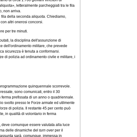
amo di circa 1.700 giovani vincitori di
iquota», letteralmente parcheggiati tra le fila
o, non arriva.
e fila della seconda aliquota. Chiediamo,
con altri onerosi concorsi.
ere per tre minuti.
tati, la disciplina dell'assunzione di
ice dell'ordinamento militare, che prevede
ica sicurezza è tenuta a conformarsi.
 di polizia ad ordinamento civile e militare, i
una programmazione quinquennale scorrevole.
essate, sono comunicati, entro il 30
 in ferma prefissata di un anno o quadriennale.
zio svolto presso le Forze armate ed utilmente
orze di polizia. Il restante 45 per cento può
, in qualità di volontario in ferma
ma, deve comunque essere valutata alla luce
ema delle dinamiche del
turn over
per il
to assunta sarà, comunque, immessa in