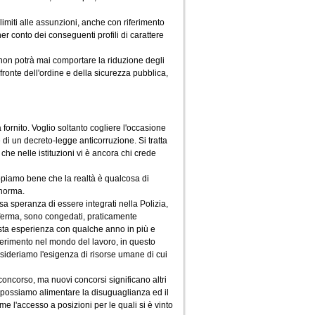
limiti alle assunzioni, anche con riferimento
er conto dei conseguenti profili di carattere
 non potrà mai comportare la riduzione degli
 fronte dell'ordine e della sicurezza pubblica,
a fornito. Voglio soltanto cogliere l'occasione
e di un decreto-legge anticorruzione. Si tratta
he nelle istituzioni vi è ancora chi crede
appiamo bene che la realtà è qualcosa di
a norma.
sa speranza di essere integrati nella Polizia,
a ferma, sono congedati, praticamente
esta esperienza con qualche anno in più e
nserimento nel mondo del lavoro, in questo
sideriamo l'esigenza di risorse umane di cui
ncorso, ma nuovi concorsi significano altri
 possiamo alimentare la disuguaglianza ed il
come l'accesso a posizioni per le quali si è vinto