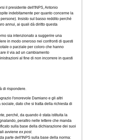
rsi il presidente dell'INPS, Antonio
epite indebitamente per quanto concerne la
persone). Insisto sul basso reddito perché
o annui, ai quali dà diritto questa
verno sia intenzionato a suggerire una
ere in modo oneroso nei confronti di questi
totale o parziale per coloro che hanno
 dare il via ad un cambiamento
nistrazioni al fine di non incorrere in questi
tà di rispondere.
ngrazio l'onorevole Damiano e gli altri
ociale, dato che si tratta della richiesta di
te, perché, da quando è stata istituita la
egnalando, peraltro nelle lettere che manda
rificato sulla base della dichiarazione dei suoi
tuali avviene
ex post
.
 da parte dell'INPS sulla base della norma: