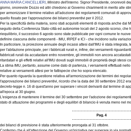
ANNA MARIA CANCELLIERI
,
Ministro dell'interno.
Signor Presidente, onorevoli depu
giorno, onorevole Dozzo ed altri chiedono al Governo chiarimenti in merito alle stime
per armonizzare il termine relativo all'adozione dei regolamenti comunali di appro
quello fissato per l'approvazione dei bilanci preventivi per il 2012.
Per la specificità della materia, sono stati acquisiti elementi di risposta anche dal 
seguito della Conferenza Stato-città ed autonomie locali del 2 agosto scorso, che h
riequilibrio, il successivo 6 agosto sono state pubblicate per ogni comune le nuove s
definire ciascuna delle componenti - IMU, IRPEF e ICI - che incidono sulla variazi
In particolare, la proiezione annuale degli incassi attesi dall'IMU è stata integrata, 
per l'abitazione principale, per i fabbricati rurali e, infine, dei versamenti riguardanti
fabbricati rurali da accatastare entro novembre, gli immobili non ancora accatastati,
ritardatari e gli effetti relativi all'IMU dovuti sugli immobili di proprietà degli stessi 
La stima IMU, pertanto, assume come dato di partenza, i versamenti effettuati nello
relative ai versamenti attesi per le fattispecie che ho sopra elencato.
Per quanto riguarda la questione relativa all'armonizzazione dei termini dei regola
l'approvazione dei bilanci preventivi, ricordo che la data del 30 settembre 2012 era
decreto-legge n. 16 di quest'anno per superare i vincoli derivanti dal termine di app
all'epoca al 30 giugno.
L'esigenza di mantenere il termine del 30 settembre per l'adozione dei regolamenti
stato di attuazione dei programmi e degli equilibri di bilancio è venuta meno nel 
Pag. 4
dei bilanci di previsione è stata ulteriormente prorogata al 31 ottobre.
Confermo che è all'attenzione del Governo un'iniziativa per superare in via normat