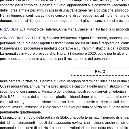
presunto scarso interesse ha reso sempre più complesso e difficile da gestire. Parli
concorso per il corpo della polizia di Stato, appartenenti alla cosiddetta «seconda al
delle Forze armate per anni, in attesa di una transizione nella polizia che, purtropp
Nel frattempo, si continua ad indire concorsi e, di conseguenza, ad incrementare l
dunque, se non si ritenga opportuno integrare questi giovani senza che si proceda 
PRESIDENTE
. Il Ministro dell'interno, Anna Maria Cancellieri, ha facoltà di rispond
ANNA MARIA CANCELLIERI
,
Ministro dell'interno.
Signor Presidente, onorevoli depu
personale nel ruolo degli agenti assistenti della polizia di Stato è regolato dal cod
l'osservanza di procedure e modalità operative a cui l'amministrazione della pubbl
La normativa in vigore prevede che, fino al 31 dicembre 2020, come per le altre forze
posti messi annualmente a concorso per il reclutamento del personale
Pag. 2
nella carriera iniziale della polizia di Stato, vengano determinati sulla base di 
Questi programmi, annualmente predisposti da ciascuna delle amministrazioni inter
settembre di ogni anno, al Ministero della difesa. I posti sono riservati ai volontari
Solo il 55 per cento dei concorrenti, giudicati idonei dopo almeno un anno di servi
collocati nelle graduatorie, viene immesso direttamente nelle carriere iniziali delle f
essere, invece, immesso in ruolo solo dopo aver prestato servizio nelle Forze armate
permanente quadriennale.
L'assunzione nel ruolo della polizia di Stato, una volta terminato il periodo di fer
dei ridimensionamenti imposti dalla
spending review
, che incidono anche sul sist
personale delle forze di polizia. La quota dei volontari che non potrà essere subi