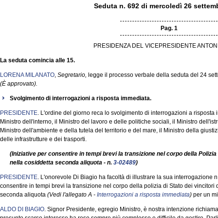
Seduta n. 692 di mercoledì 26 settem
Pag. 1
PRESIDENZA DEL VICEPRESIDENTE ANTON
La seduta comincia alle 15.
LORENA MILANATO
,
Segretario,
legge il processo verbale della seduta del 24 se
(È approvato).
Svolgimento di interrogazioni a risposta immediata.
PRESIDENTE
. L'ordine del giorno reca lo svolgimento di interrogazioni a risposta
Ministro dell'interno, il Ministro del lavoro e delle politiche sociali, il Ministro dell'ist
Ministro dell'ambiente e della tutela del territorio e del mare, il Ministro della giust
delle infrastrutture e dei trasporti.
(Iniziative per consentire in tempi brevi la transizione nel corpo della Polizia 
nella cosiddetta seconda aliquota - n.
3-02489
)
PRESIDENTE
. L'onorevole Di Biagio ha facoltà di illustrare la sua interrogazione n
consentire in tempi brevi la transizione nel corpo della polizia di Stato dei vincitori 
seconda aliquota
(Vedi l'allegato A -
Interrogazioni a risposta immediata
)
per un mi
ALDO DI BIAGIO
. Signor Presidente, egregio Ministro, è nostra intenzione richiam