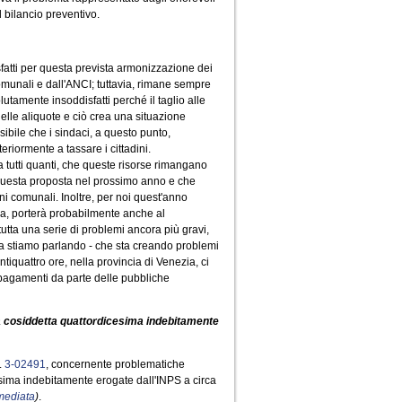
l bilancio preventivo.
fatti per questa prevista armonizzazione dei
omunali e dall'ANCI; tuttavia, rimane sempre
amente insoddisfatti perché il taglio alle
le aliquote e ciò crea una situazione
sibile che i sindaci, a questo punto,
riormente a tassare i cittadini.
 tutti quanti, che queste risorse rimangano
 questa proposta nel prossimo anno e che
i comunali. Inoltre, per noi quest'anno
ima, porterà probabilmente anche al
tta una serie di problemi ancora più gravi,
osa stiamo parlando - che sta creando problemi
tiquattro ore, nella provincia di Venezia, ci
i pagamenti da parte delle pubbliche
lla cosiddetta quattordicesima indebitamente
.
3-02491
, concernente problematiche
cesima indebitamente erogate dall'INPS a circa
mmediata
)
.