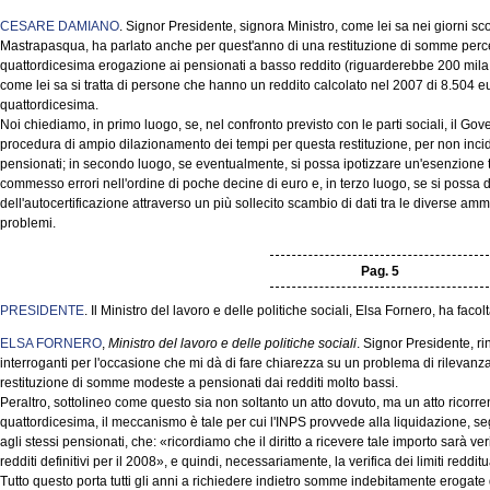
CESARE DAMIANO
. Signor Presidente, signora Ministro, come lei sa nei giorni sco
Mastrapasqua, ha parlato anche per quest'anno di una restituzione di somme perc
quattordicesima erogazione ai pensionati a basso reddito (riguarderebbe 200 mila 
come lei sa si tratta di persone che hanno un reddito calcolato nel 2007 di 8.504 eur
quattordicesima.
Noi chiediamo, in primo luogo, se, nel confronto previsto con le parti sociali, il Go
procedura di ampio dilazionamento dei tempi per questa restituzione, per non incid
pensionati; in secondo luogo, se eventualmente, si possa ipotizzare un'esenzione 
commesso errori nell'ordine di poche decine di euro e, in terzo luogo, se si possa
dell'autocertificazione attraverso un più sollecito scambio di dati tra le diverse ammi
problemi.
Pag. 5
PRESIDENTE
. Il Ministro del lavoro e delle politiche sociali, Elsa Fornero, ha facol
ELSA FORNERO
,
Ministro del lavoro e delle politiche sociali
. Signor Presidente, ri
interroganti per l'occasione che mi dà di fare chiarezza su un problema di rilevanza s
restituzione di somme modeste a pensionati dai redditi molto bassi.
Peraltro, sottolineo come questo sia non soltanto un atto dovuto, ma un atto ricorren
quattordicesima, il meccanismo è tale per cui l'INPS provvede alla liquidazione, s
agli stessi pensionati, che: «ricordiamo che il diritto a ricevere tale importo sarà ve
redditi definitivi per il 2008», e quindi, necessariamente, la verifica dei limiti reddi
Tutto questo porta tutti gli anni a richiedere indietro somme indebitamente erogate