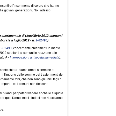
onsentire l'inserimento di coloro che hanno
lle giovani generazioni. Noi, adesso,
 sperimentale di riequilibrio 2012 spettanti
aborate a luglio 2012 - n.
3-02490
)
3-02490
, concernente chiarimenti in merito
2012 spettanti ai comuni in relazione alle
gato A -
Interrogazioni a risposta immediata
)
,
amente chiara: siamo ormai al termine di
ni l'importo delle somme dei trasferimenti del
emamente forti, che non sono gli unici tagli di
i importi - ed i comuni non riescono
i bilanci per poter rivedere anche le aliquote
 per quest'anno, molti sindaci non riusciranno
ere.