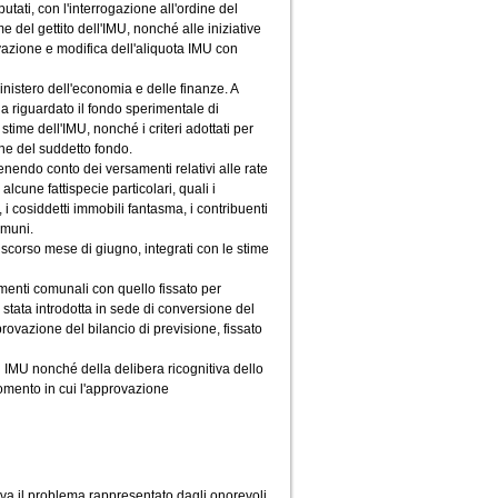
tati, con l'interrogazione all'ordine del
 del gettito dell'IMU, nonché alle iniziative
vazione e modifica dell'aliquota IMU con
Ministero dell'economia e delle finanze. A
a riguardato il fondo sperimentale di
time dell'IMU, nonché i criteri adottati per
one del suddetto fondo.
tenendo conto dei versamenti relativi alle rate
 alcune fattispecie particolari, quali i
 i cosiddetti immobili fantasma, i contribuenti
comuni.
 scorso mese di giugno, integrati con le stime
menti comunali con quello fissato per
 stata introdotta in sede di conversione del
rovazione del bilancio di previsione, fissato
 IMU nonché della delibera ricognitiva dello
momento in cui l'approvazione
iva il problema rappresentato dagli onorevoli