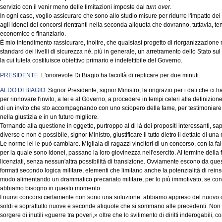
servizio con il venir meno delle limitazioni imposte dal
turn over
.
In ogni caso, voglio assicurare che sono allo studio misure per ridurre l'impatto dei 
agli idonei dei concorsi rientranti nella seconda aliquota che dovranno, tuttavia, ten
economico e finanziario.
È mio intendimento rassicurare, inoltre, che qualsiasi progetto di riorganizzazione
standard dei livelli di sicurezza né, più in generale, un arretramento dello Stato sul
la cui tutela costituisce obiettivo primario e indefettibile del Governo.
PRESIDENTE
. L'onorevole Di Biagio ha facoltà di replicare per due minuti.
ALDO DI BIAGIO
. Signor Presidente, signor Ministro, la ringrazio per i dati che ci h
per rinnovare l'invito, a lei e al Governo, a procedere in tempi celeri alla definizion
di un invito che sto accompagnando con uno sciopero della fame, per testimoniare c
nella giustizia e in un futuro migliore.
Tornando alla questione in oggetto, purtroppo al di là dei propositi interessanti, s
diverso e non è possibile, signor Ministro, giustificare il tutto dietro il dettato di un
Le norme lei le può cambiare. Migliaia di ragazzi vincitori di un concorso, con la fal
per la quale sono idonei, passano la loro giovinezza nell'esercito. Al termine dell
licenziati, senza nessun'altra possibilità di transizione. Ovviamente escono da qu
formati secondo logica militare, elementi che limitano anche la potenzialità di rei
modo alimentando un drammatico precariato militare, per lo più immotivato, se con
abbiamo bisogno in questo momento.
I nuovi concorsi certamente non sono una soluzione: abbiamo appreso del nuovo co
soldi e soprattutto nuove e seconde aliquote che si sommano alle precedenti. Non
sorgere di inutili «guerre tra poveri,» oltre che lo svilimento di diritti inderogabili, 