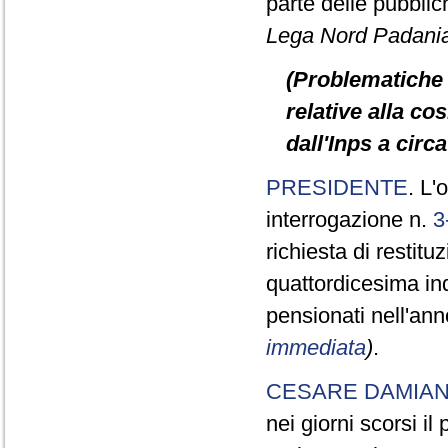
parte delle pubbli
Lega Nord Padani
(Problematiche 
relative alla c
dall'Inps a circ
PRESIDENTE
. L'
interrogazione n.
3
richiesta di restit
quattordicesima in
pensionati nell'an
immediata
)
.
CESARE DAMIA
nei giorni scorsi i