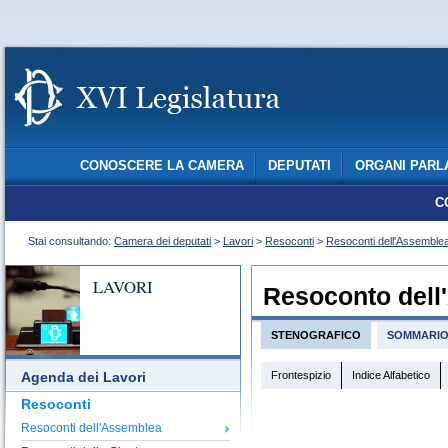
CONOSCERE LA CAMERA
DEPUTATI
ORGANI PARL
C
Stai consultando:
Camera dei deputati
>
Lavori
>
Resoconti
>
Resoconti dell'Assemble
LAVORI
Resoconto dell
STENOGRAFICO
SOMMARI
Frontespizio
Indice Alfabetico
Agenda dei Lavori
Resoconti
Resoconti dell'Assemblea