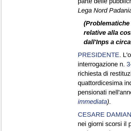
parte delle pubbli
Lega Nord Padani
(Problematiche 
relative alla c
dall'Inps a circ
PRESIDENTE
. L'
interrogazione n.
3
richiesta di restit
quattordicesima in
pensionati nell'an
immediata
)
.
CESARE DAMIA
nei giorni scorsi i