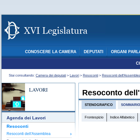
CONOSCERE LA CAMERA
DEPUTATI
ORGANI PARL
C
Stai consultando:
Camera dei deputati
>
Lavori
>
Resoconti
>
Resoconti dell'Assemble
LAVORI
Resoconto dell
STENOGRAFICO
SOMMARI
Frontespizio
Indice Alfabetico
Agenda dei Lavori
Resoconti
Resoconti dell'Assemblea