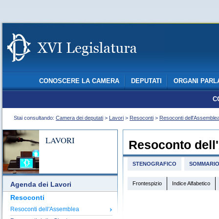
CONOSCERE LA CAMERA
DEPUTATI
ORGANI PARL
C
Stai consultando:
Camera dei deputati
>
Lavori
>
Resoconti
>
Resoconti dell'Assemble
LAVORI
Resoconto dell
STENOGRAFICO
SOMMARI
Frontespizio
Indice Alfabetico
Agenda dei Lavori
Resoconti
Resoconti dell'Assemblea