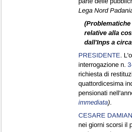
parte delle pubbli
Lega Nord Padani
(Problematiche 
relative alla c
dall'Inps a circ
PRESIDENTE
. L'
interrogazione n.
3
richiesta di restit
quattordicesima in
pensionati nell'an
immediata
)
.
CESARE DAMIA
nei giorni scorsi i