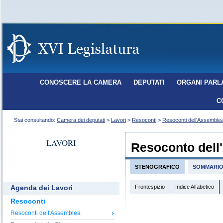
CONOSCERE LA CAMERA
DEPUTATI
ORGANI PARL
C
Stai consultando:
Camera dei deputati
>
Lavori
>
Resoconti
>
Resoconti dell'Assemble
LAVORI
Resoconto dell
STENOGRAFICO
SOMMARI
Frontespizio
Indice Alfabetico
Agenda dei Lavori
Resoconti
Resoconti dell'Assemblea