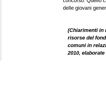
concorso. Quello c
delle giovani gener
(Chiarimenti in 
risorse del fond
comuni in relazi
2010, elaborate 
PRESIDENTE
. L'
l'interrogazione D
definizione dell'am
riequilibrio 2012 sp
dell'IMU, nonché de
-
Interrogazioni a 