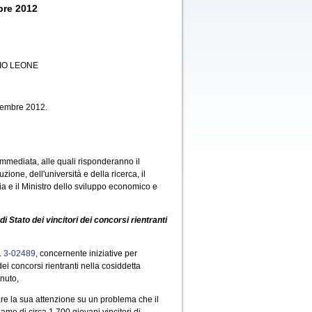
bre 2012
IO LEONE
ttembre 2012.
 immediata, alle quali risponderanno il
ruzione, dell'università e della ricerca, il
izia e il Ministro dello sviluppo economico e
di Stato dei vincitori dei concorsi rientranti
.
3-02489
, concernente iniziative per
dei concorsi rientranti nella cosiddetta
nuto,
are la sua attenzione su un problema che il