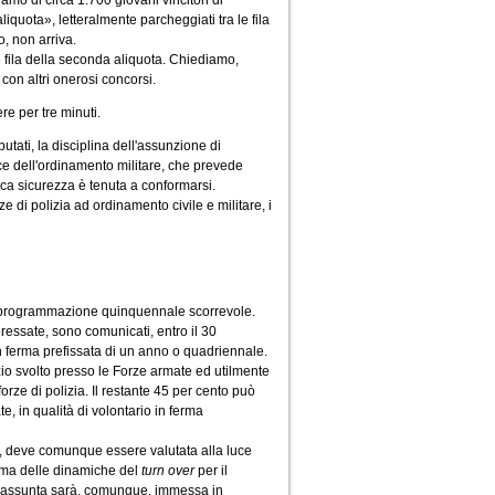
amo di circa 1.700 giovani vincitori di
iquota», letteralmente parcheggiati tra le fila
o, non arriva.
e fila della seconda aliquota. Chiediamo,
con altri onerosi concorsi.
ere per tre minuti.
tati, la disciplina dell'assunzione di
ice dell'ordinamento militare, che prevede
ica sicurezza è tenuta a conformarsi.
 di polizia ad ordinamento civile e militare, i
una programmazione quinquennale scorrevole.
essate, sono comunicati, entro il 30
 in ferma prefissata di un anno o quadriennale.
zio svolto presso le Forze armate ed utilmente
orze di polizia. Il restante 45 per cento può
, in qualità di volontario in ferma
ma, deve comunque essere valutata alla luce
ema delle dinamiche del
turn over
per il
to assunta sarà, comunque, immessa in