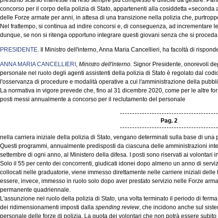
presunto scarso interesse ha reso sempre più complesso e difficile da gestire. Parli
concorso per il corpo della polizia di Stato, appartenenti alla cosiddetta «seconda al
delle Forze armate per anni, in attesa di una transizione nella polizia che, purtropp
Nel frattempo, si continua ad indire concorsi e, di conseguenza, ad incrementare l
dunque, se non si ritenga opportuno integrare questi giovani senza che si proceda 
PRESIDENTE
. Il Ministro dell'interno, Anna Maria Cancellieri, ha facoltà di rispond
ANNA MARIA CANCELLIERI
,
Ministro dell'interno.
Signor Presidente, onorevoli depu
personale nel ruolo degli agenti assistenti della polizia di Stato è regolato dal cod
l'osservanza di procedure e modalità operative a cui l'amministrazione della pubbl
La normativa in vigore prevede che, fino al 31 dicembre 2020, come per le altre forze
posti messi annualmente a concorso per il reclutamento del personale
Pag. 2
nella carriera iniziale della polizia di Stato, vengano determinati sulla base di 
Questi programmi, annualmente predisposti da ciascuna delle amministrazioni inter
settembre di ogni anno, al Ministero della difesa. I posti sono riservati ai volontari
Solo il 55 per cento dei concorrenti, giudicati idonei dopo almeno un anno di servi
collocati nelle graduatorie, viene immesso direttamente nelle carriere iniziali delle f
essere, invece, immesso in ruolo solo dopo aver prestato servizio nelle Forze armate
permanente quadriennale.
L'assunzione nel ruolo della polizia di Stato, una volta terminato il periodo di fer
dei ridimensionamenti imposti dalla
spending review
, che incidono anche sul sist
personale delle forze di polizia. La quota dei volontari che non potrà essere subi