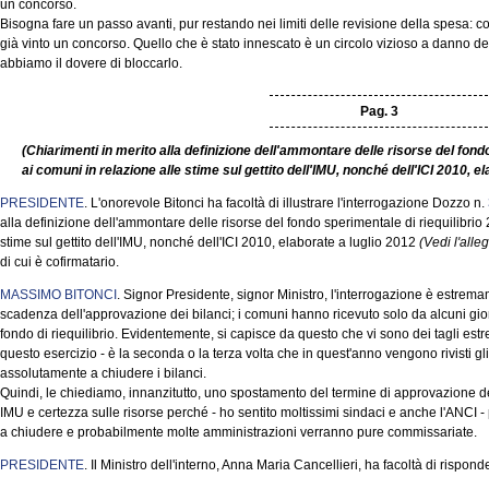
un concorso.
Bisogna fare un passo avanti, pur restando nei limiti delle revisione della spesa: c
già vinto un concorso. Quello che è stato innescato è un circolo vizioso a danno de
abbiamo il dovere di bloccarlo.
Pag. 3
(Chiarimenti in merito alla definizione dell'ammontare delle risorse del fondo
ai comuni in relazione alle stime sul gettito dell'IMU, nonché dell'ICI 2010, el
PRESIDENTE
. L'onorevole Bitonci ha facoltà di illustrare l'interrogazione Dozzo n.
alla definizione dell'ammontare delle risorse del fondo sperimentale di riequilibrio 
stime sul gettito dell'IMU, nonché dell'ICI 2010, elaborate a luglio 2012
(Vedi l'alle
di cui è cofirmatario.
MASSIMO BITONCI
. Signor Presidente, signor Ministro, l'interrogazione è estrem
scadenza dell'approvazione dei bilanci; i comuni hanno ricevuto solo da alcuni gior
fondo di riequilibrio. Evidentemente, si capisce da questo che vi sono dei tagli estr
questo esercizio - è la seconda o la terza volta che in quest'anno vengono rivisti gl
assolutamente a chiudere i bilanci.
Quindi, le chiediamo, innanzitutto, uno spostamento del termine di approvazione de
IMU e certezza sulle risorse perché - ho sentito moltissimi sindaci e anche l'ANCI -
a chiudere e probabilmente molte amministrazioni verranno pure commissariate.
PRESIDENTE
. Il Ministro dell'interno, Anna Maria Cancellieri, ha facoltà di rispond