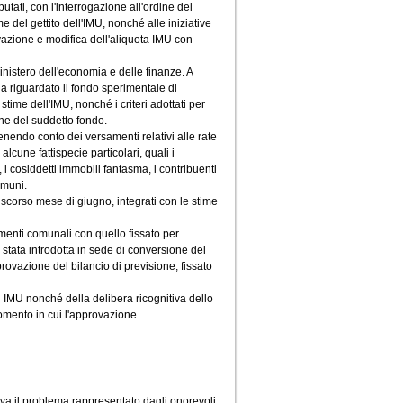
tati, con l'interrogazione all'ordine del
 del gettito dell'IMU, nonché alle iniziative
vazione e modifica dell'aliquota IMU con
Ministero dell'economia e delle finanze. A
a riguardato il fondo sperimentale di
time dell'IMU, nonché i criteri adottati per
one del suddetto fondo.
tenendo conto dei versamenti relativi alle rate
 alcune fattispecie particolari, quali i
 i cosiddetti immobili fantasma, i contribuenti
comuni.
 scorso mese di giugno, integrati con le stime
menti comunali con quello fissato per
 stata introdotta in sede di conversione del
rovazione del bilancio di previsione, fissato
 IMU nonché della delibera ricognitiva dello
momento in cui l'approvazione
iva il problema rappresentato dagli onorevoli