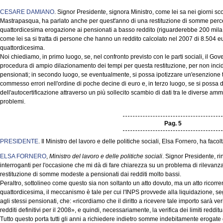
CESARE DAMIANO
. Signor Presidente, signora Ministro, come lei sa nei giorni sco
Mastrapasqua, ha parlato anche per quest'anno di una restituzione di somme perc
quattordicesima erogazione ai pensionati a basso reddito (riguarderebbe 200 mila 
come lei sa si tratta di persone che hanno un reddito calcolato nel 2007 di 8.504 eur
quattordicesima.
Noi chiediamo, in primo luogo, se, nel confronto previsto con le parti sociali, il Go
procedura di ampio dilazionamento dei tempi per questa restituzione, per non incid
pensionati; in secondo luogo, se eventualmente, si possa ipotizzare un'esenzione 
commesso errori nell'ordine di poche decine di euro e, in terzo luogo, se si possa
dell'autocertificazione attraverso un più sollecito scambio di dati tra le diverse ammi
problemi.
Pag. 5
PRESIDENTE
. Il Ministro del lavoro e delle politiche sociali, Elsa Fornero, ha facol
ELSA FORNERO
,
Ministro del lavoro e delle politiche sociali
. Signor Presidente, ri
interroganti per l'occasione che mi dà di fare chiarezza su un problema di rilevanza s
restituzione di somme modeste a pensionati dai redditi molto bassi.
Peraltro, sottolineo come questo sia non soltanto un atto dovuto, ma un atto ricorren
quattordicesima, il meccanismo è tale per cui l'INPS provvede alla liquidazione, s
agli stessi pensionati, che: «ricordiamo che il diritto a ricevere tale importo sarà ve
redditi definitivi per il 2008», e quindi, necessariamente, la verifica dei limiti reddi
Tutto questo porta tutti gli anni a richiedere indietro somme indebitamente erogate