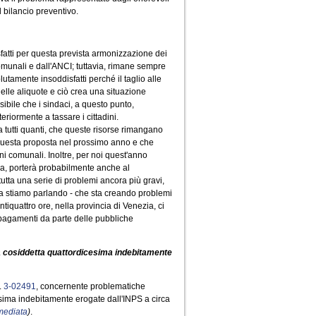
l bilancio preventivo.
fatti per questa prevista armonizzazione dei
omunali e dall'ANCI; tuttavia, rimane sempre
amente insoddisfatti perché il taglio alle
le aliquote e ciò crea una situazione
sibile che i sindaci, a questo punto,
riormente a tassare i cittadini.
 tutti quanti, che queste risorse rimangano
 questa proposta nel prossimo anno e che
i comunali. Inoltre, per noi quest'anno
ima, porterà probabilmente anche al
tta una serie di problemi ancora più gravi,
osa stiamo parlando - che sta creando problemi
tiquattro ore, nella provincia di Venezia, ci
i pagamenti da parte delle pubbliche
lla cosiddetta quattordicesima indebitamente
.
3-02491
, concernente problematiche
cesima indebitamente erogate dall'INPS a circa
mmediata
)
.