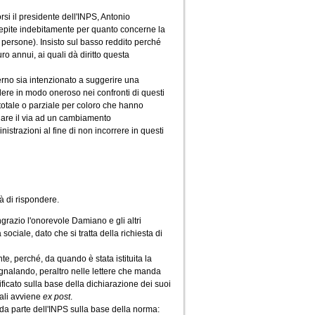
rsi il presidente dell'INPS, Antonio
epite indebitamente per quanto concerne la
persone). Insisto sul basso reddito perché
o annui, ai quali dà diritto questa
verno sia intenzionato a suggerire una
ere in modo oneroso nei confronti di questi
totale o parziale per coloro che hanno
 dare il via ad un cambiamento
nistrazioni al fine di non incorrere in questi
tà di rispondere.
ngrazio l'onorevole Damiano e gli altri
ociale, dato che si tratta della richiesta di
te, perché, da quando è stata istituita la
egnalando, peraltro nelle lettere che manda
rificato sulla base della dichiarazione dei suoi
tuali avviene
ex post
.
 da parte dell'INPS sulla base della norma: