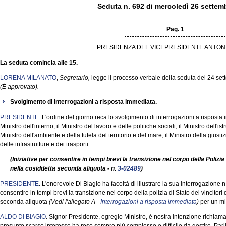
Seduta n. 692 di mercoledì 26 settem
Pag. 1
PRESIDENZA DEL VICEPRESIDENTE ANTON
La seduta comincia alle 15.
LORENA MILANATO
,
Segretario,
legge il processo verbale della seduta del 24 se
(È approvato).
Svolgimento di interrogazioni a risposta immediata.
PRESIDENTE
. L'ordine del giorno reca lo svolgimento di interrogazioni a risposta
Ministro dell'interno, il Ministro del lavoro e delle politiche sociali, il Ministro dell'ist
Ministro dell'ambiente e della tutela del territorio e del mare, il Ministro della giust
delle infrastrutture e dei trasporti.
(Iniziative per consentire in tempi brevi la transizione nel corpo della Polizia 
nella cosiddetta seconda aliquota - n.
3-02489
)
PRESIDENTE
. L'onorevole Di Biagio ha facoltà di illustrare la sua interrogazione n
consentire in tempi brevi la transizione nel corpo della polizia di Stato dei vincitori 
seconda aliquota
(Vedi l'allegato A -
Interrogazioni a risposta immediata
)
per un mi
ALDO DI BIAGIO
. Signor Presidente, egregio Ministro, è nostra intenzione richiam