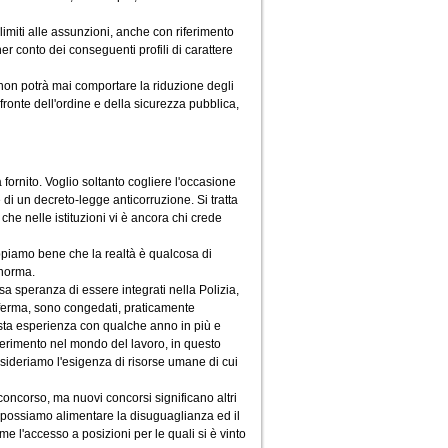
limiti alle assunzioni, anche con riferimento
er conto dei conseguenti profili di carattere
 non potrà mai comportare la riduzione degli
 fronte dell'ordine e della sicurezza pubblica,
a fornito. Voglio soltanto cogliere l'occasione
e di un decreto-legge anticorruzione. Si tratta
he nelle istituzioni vi è ancora chi crede
appiamo bene che la realtà è qualcosa di
a norma.
sa speranza di essere integrati nella Polizia,
a ferma, sono congedati, praticamente
esta esperienza con qualche anno in più e
nserimento nel mondo del lavoro, in questo
sideriamo l'esigenza di risorse umane di cui
ncorso, ma nuovi concorsi significano altri
 possiamo alimentare la disuguaglianza ed il
come l'accesso a posizioni per le quali si è vinto