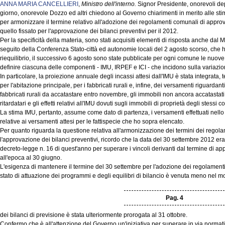
ANNA MARIA CANCELLIERI
,
Ministro dell'interno.
Signor Presidente, onorevoli depu
giorno, onorevole Dozzo ed altri chiedono al Governo chiarimenti in merito alle stime
per armonizzare il termine relativo all'adozione dei regolamenti comunali di appro
quello fissato per l'approvazione dei bilanci preventivi per il 2012.
Per la specificità della materia, sono stati acquisiti elementi di risposta anche dal 
seguito della Conferenza Stato-città ed autonomie locali del 2 agosto scorso, che h
riequilibrio, il successivo 6 agosto sono state pubblicate per ogni comune le nuove s
definire ciascuna delle componenti - IMU, IRPEF e ICI - che incidono sulla variazi
In particolare, la proiezione annuale degli incassi attesi dall'IMU è stata integrata, 
per l'abitazione principale, per i fabbricati rurali e, infine, dei versamenti riguardanti
fabbricati rurali da accatastare entro novembre, gli immobili non ancora accatastati,
ritardatari e gli effetti relativi all'IMU dovuti sugli immobili di proprietà degli stessi 
La stima IMU, pertanto, assume come dato di partenza, i versamenti effettuati nello
relative ai versamenti attesi per le fattispecie che ho sopra elencato.
Per quanto riguarda la questione relativa all'armonizzazione dei termini dei regola
l'approvazione dei bilanci preventivi, ricordo che la data del 30 settembre 2012 era
decreto-legge n. 16 di quest'anno per superare i vincoli derivanti dal termine di app
all'epoca al 30 giugno.
L'esigenza di mantenere il termine del 30 settembre per l'adozione dei regolamenti
stato di attuazione dei programmi e degli equilibri di bilancio è venuta meno nel 
Pag. 4
dei bilanci di previsione è stata ulteriormente prorogata al 31 ottobre.
Confermo che è all'attenzione del Governo un'iniziativa per superare in via normat