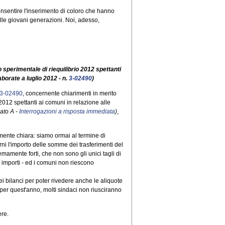
onsentire l'inserimento di coloro che hanno
lle giovani generazioni. Noi, adesso,
 sperimentale di riequilibrio 2012 spettanti
aborate a luglio 2012 - n.
3-02490
)
3-02490
, concernente chiarimenti in merito
2012 spettanti ai comuni in relazione alle
gato A -
Interrogazioni a risposta immediata
)
,
amente chiara: siamo ormai al termine di
ni l'importo delle somme dei trasferimenti del
emamente forti, che non sono gli unici tagli di
i importi - ed i comuni non riescono
i bilanci per poter rivedere anche le aliquote
 per quest'anno, molti sindaci non riusciranno
ere.