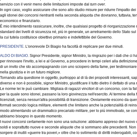
servizio con il venir meno delle limitazioni imposte dal
turn over
.
In ogni caso, voglio assicurare che sono allo studio misure per ridurre l'impatto dei 
agli idonei dei concorsi rientranti nella seconda aliquota che dovranno, tuttavia, ten
economico e finanziario.
È mio intendimento rassicurare, inoltre, che qualsiasi progetto di riorganizzazione
standard dei livelli di sicurezza né, più in generale, un arretramento dello Stato sul
la cui tutela costituisce obiettivo primario e indefettibile del Governo.
PRESIDENTE
. L'onorevole Di Biagio ha facoltà di replicare per due minuti.
ALDO DI BIAGIO
. Signor Presidente, signor Ministro, la ringrazio per i dati che ci h
per rinnovare l'invito, a lei e al Governo, a procedere in tempi celeri alla definizion
di un invito che sto accompagnando con uno sciopero della fame, per testimoniare c
nella giustizia e in un futuro migliore.
Tornando alla questione in oggetto, purtroppo al di là dei propositi interessanti, s
diverso e non è possibile, signor Ministro, giustificare il tutto dietro il dettato di un
Le norme lei le può cambiare. Migliaia di ragazzi vincitori di un concorso, con la fal
per la quale sono idonei, passano la loro giovinezza nell'esercito. Al termine dell
licenziati, senza nessun'altra possibilità di transizione. Ovviamente escono da qu
formati secondo logica militare, elementi che limitano anche la potenzialità di rei
modo alimentando un drammatico precariato militare, per lo più immotivato, se con
abbiamo bisogno in questo momento.
I nuovi concorsi certamente non sono una soluzione: abbiamo appreso del nuovo co
soldi e soprattutto nuove e seconde aliquote che si sommano alle precedenti. Non
sorgere di inutili «guerre tra poveri,» oltre che lo svilimento di diritti inderogabili, 