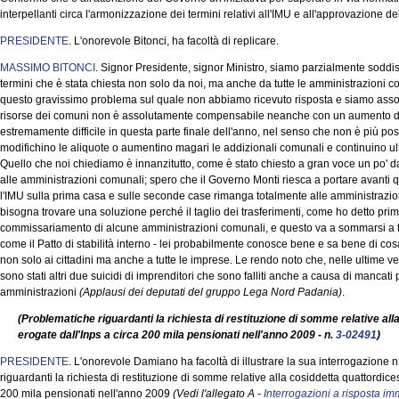
interpellanti circa l'armonizzazione dei termini relativi all'IMU e all'approvazione de
PRESIDENTE
. L'onorevole Bitonci, ha facoltà di replicare.
MASSIMO BITONCI
. Signor Presidente, signor Ministro, siamo parzialmente soddis
termini che è stata chiesta non solo da noi, ma anche da tutte le amministrazioni c
questo gravissimo problema sul quale non abbiamo ricevuto risposta e siamo assolut
risorse dei comuni non è assolutamente compensabile neanche con un aumento del
estremamente difficile in questa parte finale dell'anno, nel senso che non è più pos
modifichino le aliquote o aumentino magari le addizionali comunali e continuino ulte
Quello che noi chiediamo è innanzitutto, come è stato chiesto a gran voce un po' da
alle amministrazioni comunali; spero che il Governo Monti riesca a portare avanti
l'IMU sulla prima casa e sulle seconde case rimanga totalmente alle amministrazion
bisogna trovare una soluzione perché il taglio dei trasferimenti, come ho detto pr
commissariamento di alcune amministrazioni comunali, e questo va a sommarsi a tu
come il Patto di stabilità interno - lei probabilmente conosce bene e sa bene di c
non solo ai cittadini ma anche a tutte le imprese. Le rendo noto che, nelle ultime ven
sono stati altri due suicidi di imprenditori che sono falliti anche a causa di mancat
amministrazioni
(Applausi dei deputati del gruppo Lega Nord Padania)
.
(Problematiche riguardanti la richiesta di restituzione di somme relative a
erogate dall'Inps a circa 200 mila pensionati nell'anno 2009 - n.
3-02491
)
PRESIDENTE
. L'onorevole Damiano ha facoltà di illustrare la sua interrogazione n
riguardanti la richiesta di restituzione di somme relative alla cosiddetta quattordi
200 mila pensionati nell'anno 2009
(Vedi l'allegato A -
Interrogazioni a risposta i