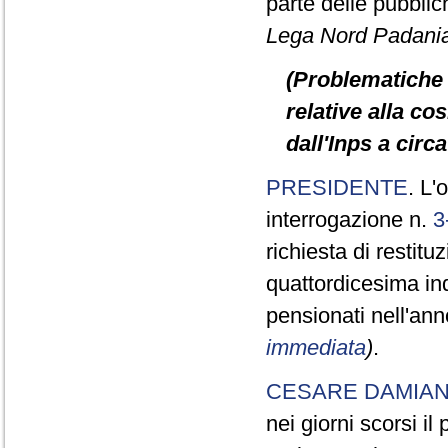
parte delle pubbli
Lega Nord Padani
(Problematiche 
relative alla c
dall'Inps a circ
PRESIDENTE
. L'
interrogazione n.
3
richiesta di restit
quattordicesima in
pensionati nell'an
immediata
)
.
CESARE DAMIA
nei giorni scorsi i