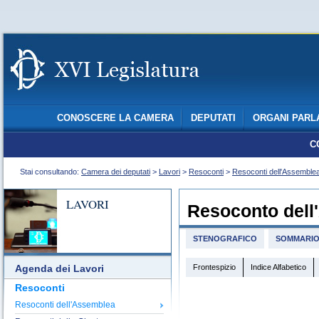
CONOSCERE LA CAMERA
DEPUTATI
ORGANI PARL
C
Stai consultando:
Camera dei deputati
>
Lavori
>
Resoconti
>
Resoconti dell'Assemble
LAVORI
Resoconto dell
STENOGRAFICO
SOMMARI
Frontespizio
Indice Alfabetico
Agenda dei Lavori
Resoconti
Resoconti dell'Assemblea