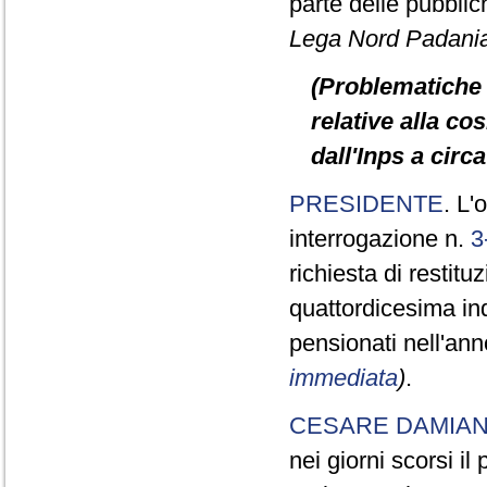
parte delle pubbli
Lega Nord Padani
(Problematiche 
relative alla c
dall'Inps a circ
PRESIDENTE
. L'
interrogazione n.
3
richiesta di restit
quattordicesima in
pensionati nell'an
immediata
)
.
CESARE DAMIA
nei giorni scorsi i