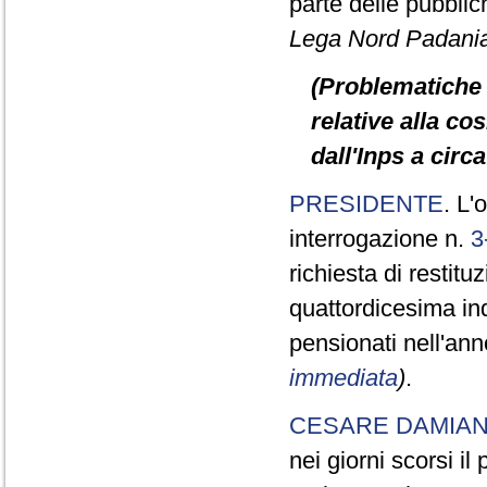
parte delle pubbli
Lega Nord Padani
(Problematiche 
relative alla c
dall'Inps a circ
PRESIDENTE
. L'
interrogazione n.
3
richiesta di restit
quattordicesima in
pensionati nell'an
immediata
)
.
CESARE DAMIA
nei giorni scorsi i