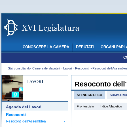
CONOSCERE LA CAMERA
DEPUTATI
ORGANI PARL
C
Stai consultando:
Camera dei deputati
>
Lavori
>
Resoconti
>
Resoconti dell'Assemble
LAVORI
Resoconto dell
STENOGRAFICO
SOMMARI
Frontespizio
Indice Alfabetico
Agenda dei Lavori
Resoconti
Resoconti dell'Assemblea