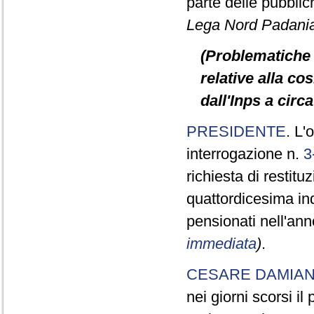
parte delle pubbli
Lega Nord Padani
(Problematiche 
relative alla c
dall'Inps a circ
PRESIDENTE
. L'
interrogazione n.
3
richiesta di restit
quattordicesima in
pensionati nell'an
immediata
)
.
CESARE DAMIA
nei giorni scorsi i