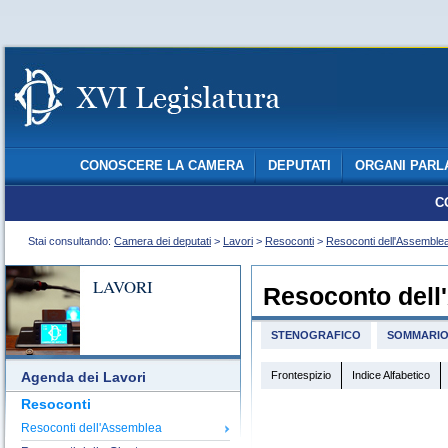
CONOSCERE LA CAMERA
DEPUTATI
ORGANI PARL
C
Stai consultando:
Camera dei deputati
>
Lavori
>
Resoconti
>
Resoconti dell'Assemble
LAVORI
Resoconto dell
STENOGRAFICO
SOMMARI
Frontespizio
Indice Alfabetico
Agenda dei Lavori
Resoconti
Resoconti dell'Assemblea