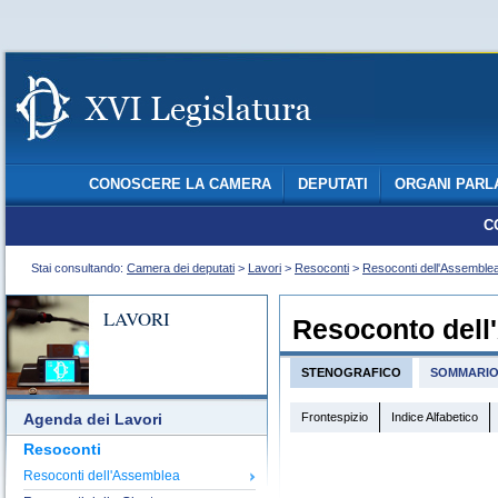
CONOSCERE LA CAMERA
DEPUTATI
ORGANI PARL
C
Stai consultando:
Camera dei deputati
>
Lavori
>
Resoconti
>
Resoconti dell'Assemble
LAVORI
Resoconto dell
STENOGRAFICO
SOMMARI
Frontespizio
Indice Alfabetico
Agenda dei Lavori
Resoconti
Resoconti dell'Assemblea