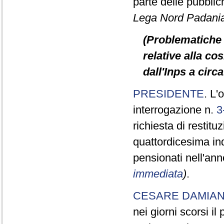
parte delle pubbli
Lega Nord Padani
(Problematiche 
relative alla c
dall'Inps a circ
PRESIDENTE
. L'
interrogazione n.
3
richiesta di restit
quattordicesima in
pensionati nell'an
immediata
)
.
CESARE DAMIA
nei giorni scorsi i