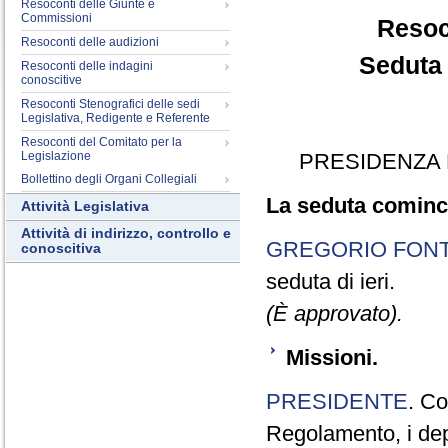
Resoconti delle Giunte e
Commissioni
Resoc
Resoconti delle audizioni
Seduta 
Resoconti delle indagini
conoscitive
Resoconti Stenografici delle sedi
Legislativa, Redigente e Referente
Resoconti del Comitato per la
Legislazione
PRESIDENZA 
Bollettino degli Organi Collegiali
La seduta cominci
Attività Legislativa
Attività di indirizzo, controllo e
GREGORIO FON
conoscitiva
seduta di ieri.
(È approvato).
Missioni.
PRESIDENTE
. Co
Regolamento, i dep