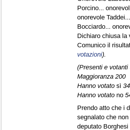
Porcino... onorevol
onorevole Taddei...
Bocciardo... onorev
Dichiaro chiusa la 
Comunico il risult
votazioni
).
(Presenti e votanti
Maggioranza 200
Hanno votato
sì
34
Hanno votato
no
5
Prendo atto che i d
segnalato che non s
deputato Borghesi 