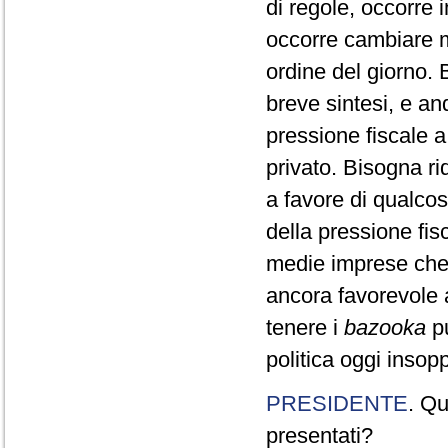
di regole, occorre 
occorre cambiare m
ordine del giorno. 
breve sintesi, e and
pressione fiscale a
privato. Bisogna ri
a favore di qualco
della pressione fis
medie imprese che
ancora favorevole 
tenere i
bazooka
pu
politica oggi insopp
PRESIDENTE
. Qu
presentati?