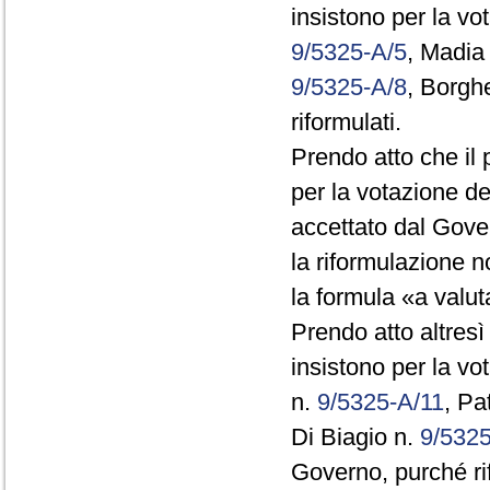
insistono per la vo
9/5325-A/5
, Madia
9/5325-A/8
, Borgh
riformulati.
Prendo atto che il 
per la votazione de
accettato dal Gove
la riformulazione 
la formula «a valuta
Prendo atto altresì
insistono per la v
n.
9/5325-A/11
, Pa
Di Biagio n.
9/532
Governo, purché rif