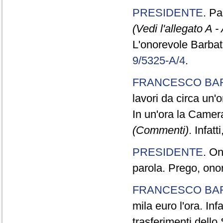
PRESIDENTE
. P
(Vedi l'allegato A -
L'onorevole Barbato 
9/5325-A/4
.
FRANCESCO BA
lavori da circa un'o
In un'ora la Camera
(Commenti)
. Infat
PRESIDENTE
. On
parola. Prego, ono
FRANCESCO BA
mila euro l'ora. Inf
trasferimenti dello