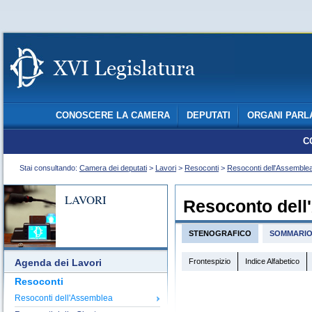
CONOSCERE LA CAMERA
DEPUTATI
ORGANI PARL
C
Stai consultando:
Camera dei deputati
>
Lavori
>
Resoconti
>
Resoconti dell'Assemble
LAVORI
Resoconto dell
STENOGRAFICO
SOMMARI
Frontespizio
Indice Alfabetico
Agenda dei Lavori
Resoconti
Resoconti dell'Assemblea