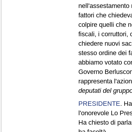
nell'assestamento n
fattori che chiedev
colpire quelli che 
fiscali, i corrutto
chiedere nuovi sacr
stesso ordine dei 
abbiamo votato con
Governo Berluscon
rappresenta l'azio
deputati del gruppo 
PRESIDENTE
. Ha
l'onorevole Lo Pres
Ha chiesto di parla
ha facoltà.