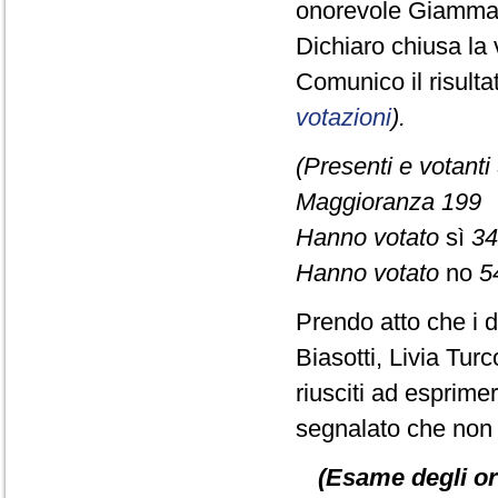
onorevole Giamma
Dichiaro chiusa la 
Comunico il risult
votazioni
).
(Presenti e votanti
Maggioranza 199
Hanno votato
sì
34
Hanno votato
no
5
Prendo atto che i d
Biasotti, Livia Tu
riusciti ad esprime
segnalato che non è
(Esame degli or