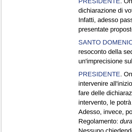
PRESIDENTE
. On
dichiarazione di vot
Infatti, adesso pas
presentate propos
SANTO DOMENI
resoconto della sedu
un'imprecisione sul
PRESIDENTE
. On
intervenire all'iniz
fare delle dichiara
intervento, le potrà
Adesso, invece, pos
Regolamento:
dura
Nessuno chiedendo 