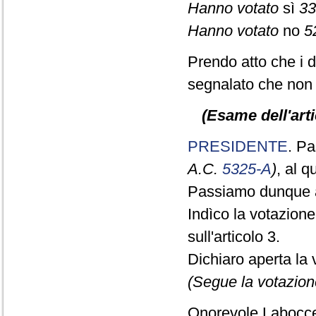
Hanno votato
sì
33
Hanno votato
no
5
Prendo atto che i 
segnalato che non 
(Esame dell'arti
PRESIDENTE
. Pa
A.C.
5325-A
)
, al 
Passiamo dunque a
Indìco la votazion
sull'articolo 3.
Dichiaro aperta la 
(Segue la votazion
Onorevole Laboccet