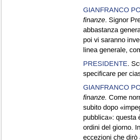
GIANFRANCO PO
finanze
. Signor Pr
abbastanza generale
poi vi saranno inve
linea generale, com
PRESIDENTE
. Sc
specificare per cia
GIANFRANCO PO
finanze.
Come norma 
subito dopo «impegn
pubblica»: questa è
ordini del giorno. 
eccezioni che dirò 