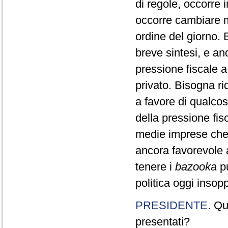
di regole, occorre 
occorre cambiare m
ordine del giorno. 
breve sintesi, e and
pressione fiscale a
privato. Bisogna ri
a favore di qualco
della pressione fis
medie imprese che
ancora favorevole 
tenere i
bazooka
pu
politica oggi insopp
PRESIDENTE
. Qu
presentati?