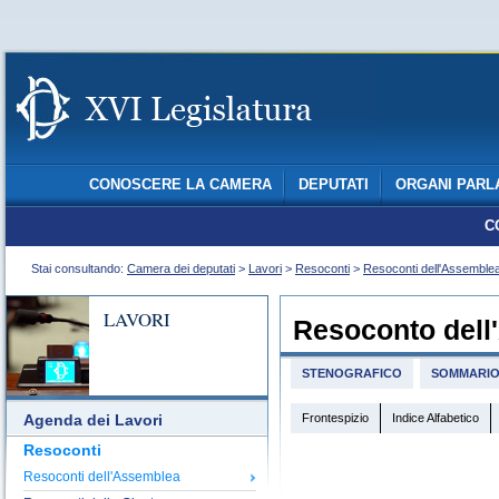
CONOSCERE LA CAMERA
DEPUTATI
ORGANI PARL
C
Stai consultando:
Camera dei deputati
>
Lavori
>
Resoconti
>
Resoconti dell'Assemble
LAVORI
Resoconto dell
STENOGRAFICO
SOMMARI
Frontespizio
Indice Alfabetico
Agenda dei Lavori
Resoconti
Resoconti dell'Assemblea