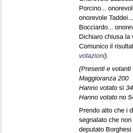
Porcino... onorevol
onorevole Taddei...
Bocciardo... onorev
Dichiaro chiusa la 
Comunico il risult
votazioni
).
(Presenti e votanti
Maggioranza 200
Hanno votato
sì
34
Hanno votato
no
5
Prendo atto che i d
segnalato che non s
deputato Borghesi 