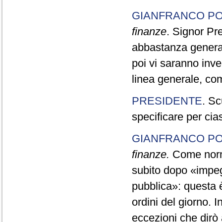
GIANFRANCO PO
finanze
. Signor Pr
abbastanza generale
poi vi saranno inve
linea generale, com
PRESIDENTE
. Sc
specificare per cia
GIANFRANCO PO
finanze.
Come norma 
subito dopo «impegn
pubblica»: questa è
ordini del giorno. 
eccezioni che dirò 