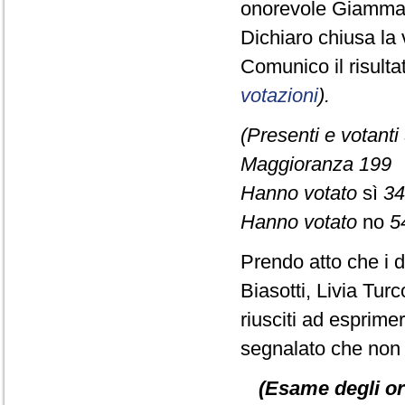
onorevole Giamma
Dichiaro chiusa la 
Comunico il risult
votazioni
).
(Presenti e votanti
Maggioranza 199
Hanno votato
sì
34
Hanno votato
no
5
Prendo atto che i d
Biasotti, Livia Tu
riusciti ad esprime
segnalato che non è
(Esame degli or