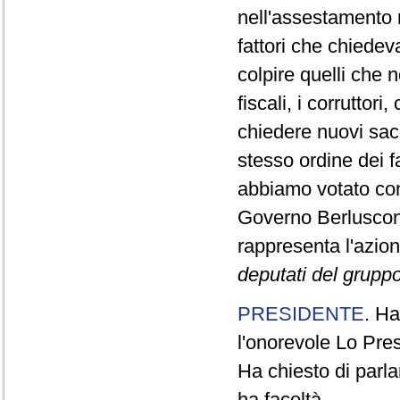
nell'assestamento n
fattori che chiedev
colpire quelli che 
fiscali, i corrutto
chiedere nuovi sacr
stesso ordine dei 
abbiamo votato con
Governo Berluscon
rappresenta l'azio
deputati del gruppo 
PRESIDENTE
. Ha
l'onorevole Lo Pres
Ha chiesto di parla
ha facoltà.