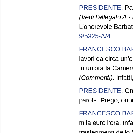
PRESIDENTE
. P
(Vedi l'allegato A -
L'onorevole Barbato 
9/5325-A/4
.
FRANCESCO BA
lavori da circa un'o
In un'ora la Camera
(Commenti)
. Infat
PRESIDENTE
. On
parola. Prego, ono
FRANCESCO BA
mila euro l'ora. Inf
trasferimenti dello