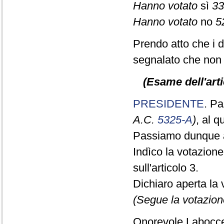
Hanno votato
sì
33
Hanno votato
no
5
Prendo atto che i 
segnalato che non 
(Esame dell'arti
PRESIDENTE
. Pa
A.C.
5325-A
)
, al 
Passiamo dunque a
Indìco la votazion
sull'articolo 3.
Dichiaro aperta la 
(Segue la votazion
Onorevole Laboccet