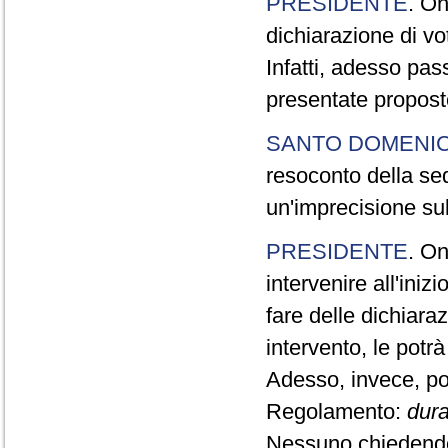
PRESIDENTE
. On
dichiarazione di vot
Infatti, adesso pas
presentate propos
SANTO DOMENI
resoconto della sedu
un'imprecisione sul
PRESIDENTE
. On
intervenire all'iniz
fare delle dichiara
intervento, le potrà
Adesso, invece, pos
Regolamento:
dura
Nessuno chiedendo 