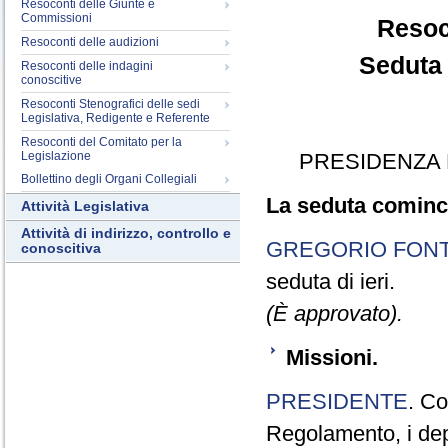
Resoconti delle Giunte e
Commissioni
Resoc
Resoconti delle audizioni
Seduta 
Resoconti delle indagini
conoscitive
Resoconti Stenografici delle sedi
Legislativa, Redigente e Referente
Resoconti del Comitato per la
Legislazione
PRESIDENZA 
Bollettino degli Organi Collegiali
La seduta cominci
Attività Legislativa
Attività di indirizzo, controllo e
GREGORIO FON
conoscitiva
seduta di ieri.
(È approvato).
Missioni.
PRESIDENTE
. Co
Regolamento, i dep