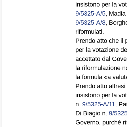
insistono per la vo
9/5325-A/5
, Madia
9/5325-A/8
, Borgh
riformulati.
Prendo atto che il 
per la votazione de
accettato dal Gove
la riformulazione 
la formula «a valuta
Prendo atto altresì
insistono per la v
n.
9/5325-A/11
, Pa
Di Biagio n.
9/532
Governo, purché rif