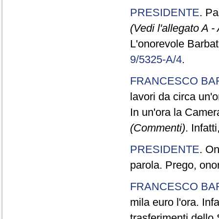
PRESIDENTE
. P
(Vedi l'allegato A -
L'onorevole Barbato 
9/5325-A/4
.
FRANCESCO BA
lavori da circa un'o
In un'ora la Camera
(Commenti)
. Infat
PRESIDENTE
. On
parola. Prego, ono
FRANCESCO BA
mila euro l'ora. Inf
trasferimenti dello