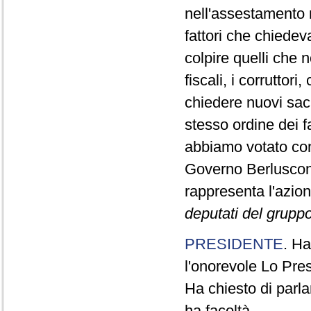
nell'assestamento n
fattori che chiedev
colpire quelli che 
fiscali, i corrutto
chiedere nuovi sacr
stesso ordine dei 
abbiamo votato con
Governo Berluscon
rappresenta l'azio
deputati del gruppo 
PRESIDENTE
. Ha
l'onorevole Lo Pres
Ha chiesto di parla
ha facoltà.