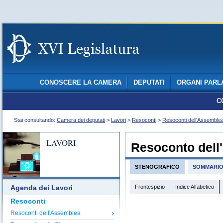
CONOSCERE LA CAMERA
DEPUTATI
ORGANI PARL
C
Stai consultando:
Camera dei deputati
>
Lavori
>
Resoconti
>
Resoconti dell'Assemble
LAVORI
Resoconto dell
STENOGRAFICO
SOMMARI
Frontespizio
Indice Alfabetico
Agenda dei Lavori
Resoconti
Resoconti dell'Assemblea