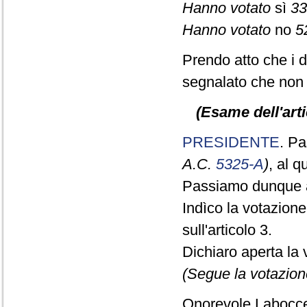
Hanno votato
sì
33
Hanno votato
no
5
Prendo atto che i 
segnalato che non 
(Esame dell'arti
PRESIDENTE
. Pa
A.C.
5325-A
)
, al 
Passiamo dunque a
Indìco la votazion
sull'articolo 3.
Dichiaro aperta la 
(Segue la votazion
Onorevole Laboccet