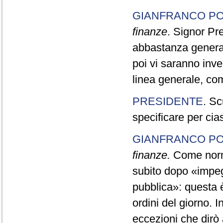
GIANFRANCO PO
finanze
. Signor Pr
abbastanza generale
poi vi saranno inve
linea generale, com
PRESIDENTE
. Sc
specificare per cia
GIANFRANCO PO
finanze.
Come norma 
subito dopo «impegn
pubblica»: questa è
ordini del giorno. 
eccezioni che dirò 