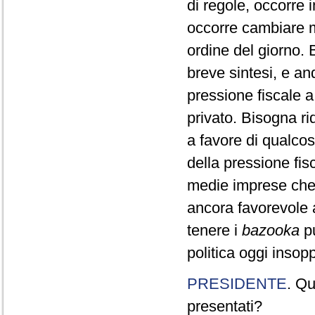
di regole, occorre 
occorre cambiare m
ordine del giorno. 
breve sintesi, e and
pressione fiscale a
privato. Bisogna ri
a favore di qualco
della pressione fis
medie imprese che
ancora favorevole 
tenere i
bazooka
pu
politica oggi insopp
PRESIDENTE
. Qu
presentati?