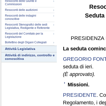
Resoconti delle Giunte e
Commissioni
Resoc
Resoconti delle audizioni
Seduta 
Resoconti delle indagini
conoscitive
Resoconti Stenografici delle sedi
Legislativa, Redigente e Referente
Resoconti del Comitato per la
Legislazione
PRESIDENZA 
Bollettino degli Organi Collegiali
La seduta cominci
Attività Legislativa
Attività di indirizzo, controllo e
GREGORIO FON
conoscitiva
seduta di ieri.
(È approvato).
Missioni.
PRESIDENTE
. Co
Regolamento, i dep