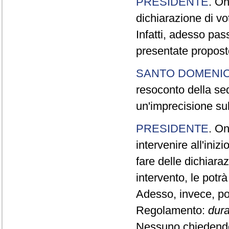
PRESIDENTE
. On
dichiarazione di vot
Infatti, adesso pas
presentate propos
SANTO DOMENI
resoconto della sedu
un'imprecisione sul
PRESIDENTE
. On
intervenire all'iniz
fare delle dichiara
intervento, le potrà
Adesso, invece, pos
Regolamento:
dura
Nessuno chiedendo 