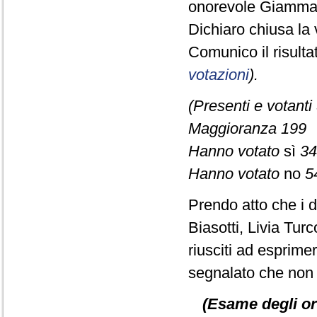
onorevole Giamma
Dichiaro chiusa la 
Comunico il risult
votazioni
).
(Presenti e votanti
Maggioranza 199
Hanno votato
sì
34
Hanno votato
no
5
Prendo atto che i d
Biasotti, Livia Tu
riusciti ad esprime
segnalato che non è
(Esame degli or