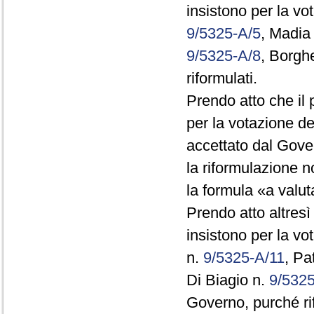
insistono per la vo
9/5325-A/5
, Madia
9/5325-A/8
, Borgh
riformulati.
Prendo atto che il 
per la votazione de
accettato dal Gove
la riformulazione 
la formula «a valuta
Prendo atto altresì
insistono per la v
n.
9/5325-A/11
, Pa
Di Biagio n.
9/532
Governo, purché rif