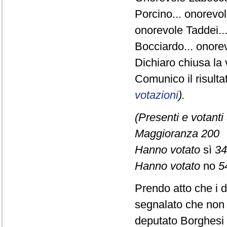
Porcino... onorevol
onorevole Taddei...
Bocciardo... onorev
Dichiaro chiusa la 
Comunico il risult
votazioni
).
(Presenti e votanti
Maggioranza 200
Hanno votato
sì
34
Hanno votato
no
5
Prendo atto che i d
segnalato che non s
deputato Borghesi 