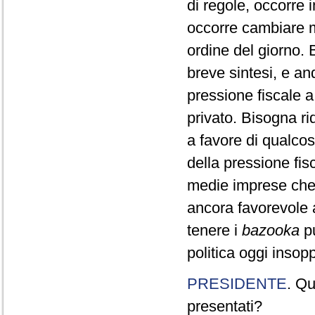
di regole, occorre 
occorre cambiare m
ordine del giorno. 
breve sintesi, e and
pressione fiscale a
privato. Bisogna ri
a favore di qualco
della pressione fis
medie imprese che
ancora favorevole 
tenere i
bazooka
pu
politica oggi insopp
PRESIDENTE
. Qu
presentati?