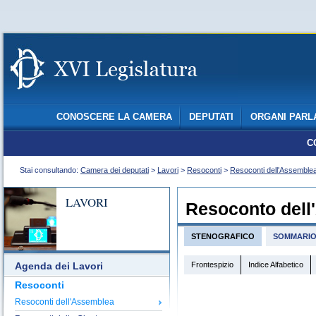
CONOSCERE LA CAMERA
DEPUTATI
ORGANI PARL
C
Stai consultando:
Camera dei deputati
>
Lavori
>
Resoconti
>
Resoconti dell'Assemble
LAVORI
Resoconto dell
STENOGRAFICO
SOMMARI
Frontespizio
Indice Alfabetico
Agenda dei Lavori
Resoconti
Resoconti dell'Assemblea