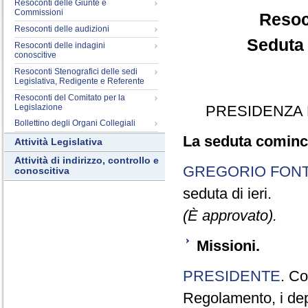
Resoconti delle Giunte e
Commissioni
Resoc
Resoconti delle audizioni
Seduta 
Resoconti delle indagini
conoscitive
Resoconti Stenografici delle sedi
Legislativa, Redigente e Referente
Resoconti del Comitato per la
Legislazione
PRESIDENZA 
Bollettino degli Organi Collegiali
La seduta cominci
Attività Legislativa
Attività di indirizzo, controllo e
GREGORIO FON
conoscitiva
seduta di ieri.
(È approvato).
Missioni.
PRESIDENTE
. Co
Regolamento, i dep