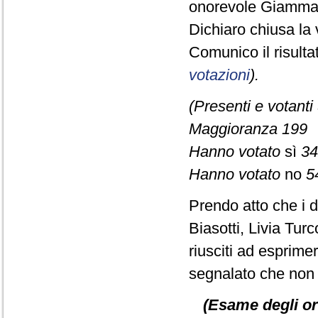
onorevole Giamma
Dichiaro chiusa la 
Comunico il risult
votazioni
).
(Presenti e votanti
Maggioranza 199
Hanno votato
sì
34
Hanno votato
no
5
Prendo atto che i d
Biasotti, Livia Tu
riusciti ad esprime
segnalato che non è
(Esame degli or