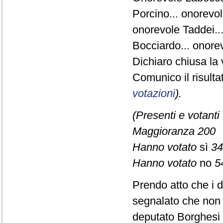
Porcino... onorevol
onorevole Taddei...
Bocciardo... onorev
Dichiaro chiusa la 
Comunico il risult
votazioni
).
(Presenti e votanti
Maggioranza 200
Hanno votato
sì
34
Hanno votato
no
5
Prendo atto che i d
segnalato che non s
deputato Borghesi 