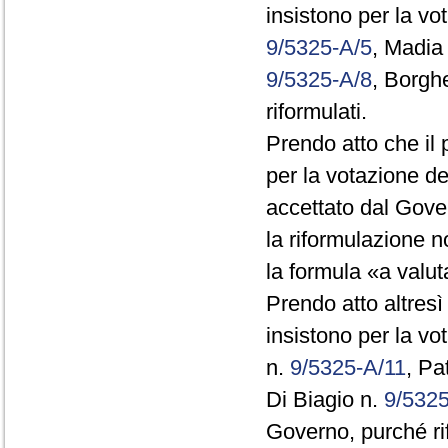
insistono per la vo
9/5325-A/5
, Madia
9/5325-A/8
, Borgh
riformulati.
Prendo atto che il 
per la votazione de
accettato dal Gove
la riformulazione 
la formula «a valuta
Prendo atto altresì
insistono per la v
n.
9/5325-A/11
, Pa
Di Biagio n.
9/532
Governo, purché rif