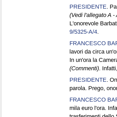
PRESIDENTE
. P
(Vedi l'allegato A -
L'onorevole Barbato 
9/5325-A/4
.
FRANCESCO BA
lavori da circa un'o
In un'ora la Camera
(Commenti)
. Infat
PRESIDENTE
. On
parola. Prego, ono
FRANCESCO BA
mila euro l'ora. Inf
trasferimenti dello