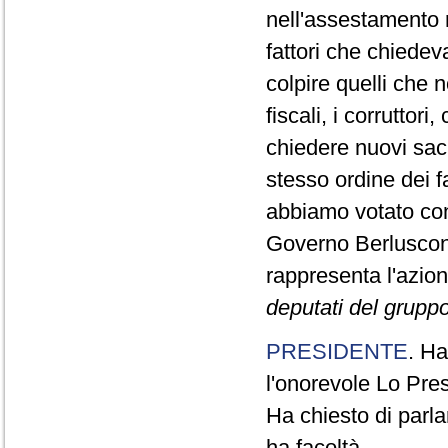
nell'assestamento n
fattori che chiedev
colpire quelli che 
fiscali, i corrutto
chiedere nuovi sacr
stesso ordine dei 
abbiamo votato con
Governo Berluscon
rappresenta l'azio
deputati del gruppo 
PRESIDENTE
. Ha
l'onorevole Lo Pres
Ha chiesto di parla
ha facoltà.