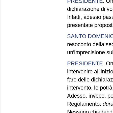
PRESIDENTE
. On
dichiarazione di vot
Infatti, adesso pas
presentate propos
SANTO DOMENI
resoconto della sedu
un'imprecisione sul
PRESIDENTE
. On
intervenire all'iniz
fare delle dichiara
intervento, le potrà
Adesso, invece, pos
Regolamento:
dura
Nessuno chiedendo 