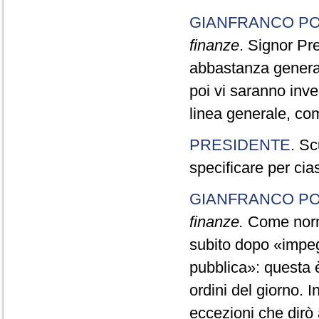
GIANFRANCO PO
finanze
. Signor Pr
abbastanza generale
poi vi saranno inve
linea generale, com
PRESIDENTE
. Sc
specificare per cia
GIANFRANCO PO
finanze.
Come norma 
subito dopo «impegn
pubblica»: questa è
ordini del giorno. 
eccezioni che dirò 