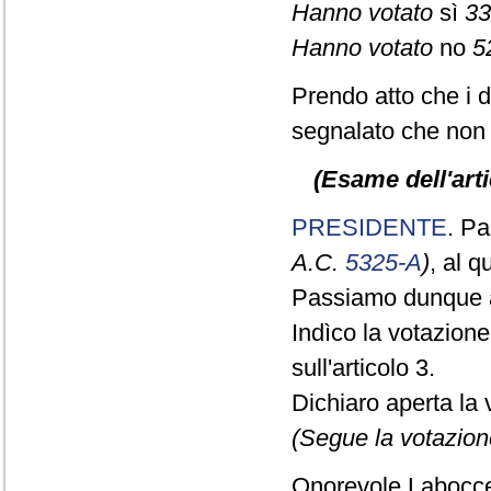
Hanno votato
sì
33
Hanno votato
no
5
Prendo atto che i 
segnalato che non 
(Esame dell'arti
PRESIDENTE
. Pa
A.C.
5325-A
)
, al 
Passiamo dunque a
Indìco la votazion
sull'articolo 3.
Dichiaro aperta la 
(Segue la votazion
Onorevole Laboccet