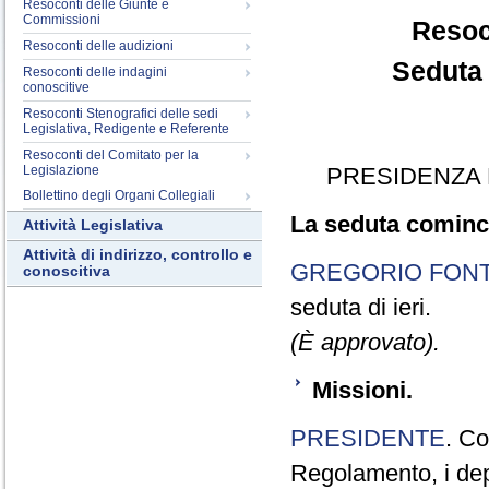
Resoconti delle Giunte e
Commissioni
Resoc
Resoconti delle audizioni
Seduta 
Resoconti delle indagini
conoscitive
Resoconti Stenografici delle sedi
Legislativa, Redigente e Referente
Resoconti del Comitato per la
Legislazione
PRESIDENZA 
Bollettino degli Organi Collegiali
La seduta cominci
Attività Legislativa
Attività di indirizzo, controllo e
GREGORIO FON
conoscitiva
seduta di ieri.
(È approvato).
Missioni.
PRESIDENTE
. Co
Regolamento, i dep