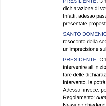
PRESIDENTE
. On
dichiarazione di vot
Infatti, adesso pas
presentate propos
SANTO DOMENI
resoconto della sedu
un'imprecisione sul
PRESIDENTE
. On
intervenire all'iniz
fare delle dichiara
intervento, le potrà
Adesso, invece, pos
Regolamento:
dura
Nessuno chiedendo 