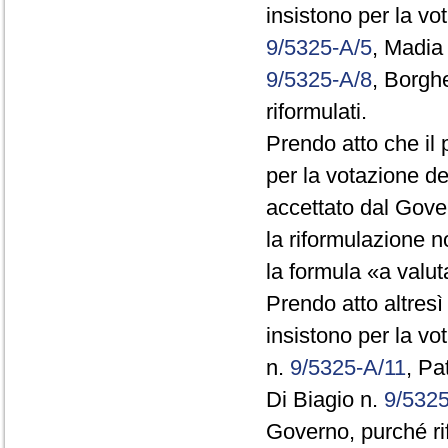
insistono per la vo
9/5325-A/5
, Madia
9/5325-A/8
, Borgh
riformulati.
Prendo atto che il 
per la votazione de
accettato dal Gove
la riformulazione 
la formula «a valuta
Prendo atto altresì
insistono per la v
n.
9/5325-A/11
, Pa
Di Biagio n.
9/532
Governo, purché rif