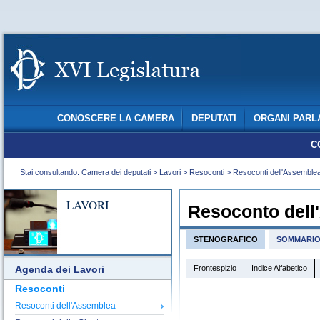
CONOSCERE LA CAMERA
DEPUTATI
ORGANI PARL
C
Stai consultando:
Camera dei deputati
>
Lavori
>
Resoconti
>
Resoconti dell'Assemble
LAVORI
Resoconto dell
STENOGRAFICO
SOMMARI
Frontespizio
Indice Alfabetico
Agenda dei Lavori
Resoconti
Resoconti dell'Assemblea