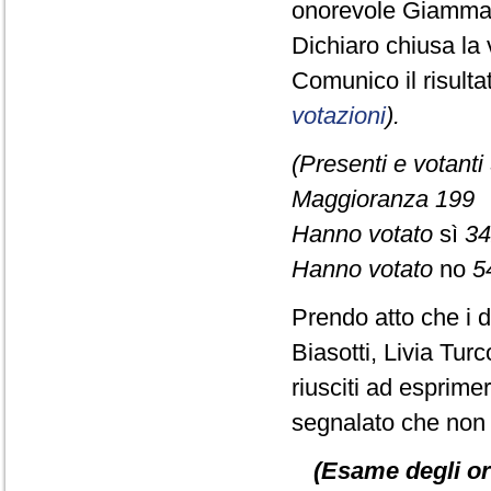
onorevole Giamma
Dichiaro chiusa la 
Comunico il risult
votazioni
).
(Presenti e votanti
Maggioranza 199
Hanno votato
sì
34
Hanno votato
no
5
Prendo atto che i d
Biasotti, Livia Tu
riusciti ad esprime
segnalato che non è
(Esame degli or