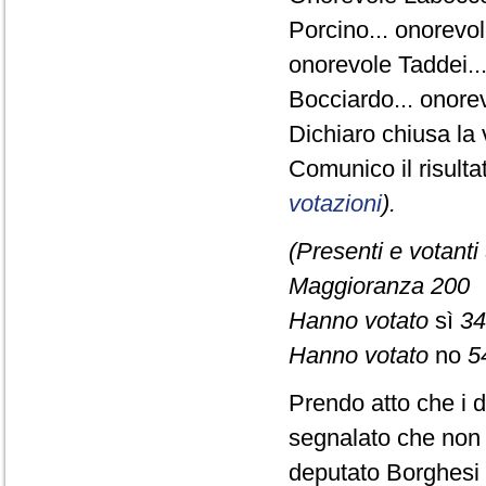
Porcino... onorevol
onorevole Taddei...
Bocciardo... onorev
Dichiaro chiusa la 
Comunico il risult
votazioni
).
(Presenti e votanti
Maggioranza 200
Hanno votato
sì
34
Hanno votato
no
5
Prendo atto che i d
segnalato che non s
deputato Borghesi 