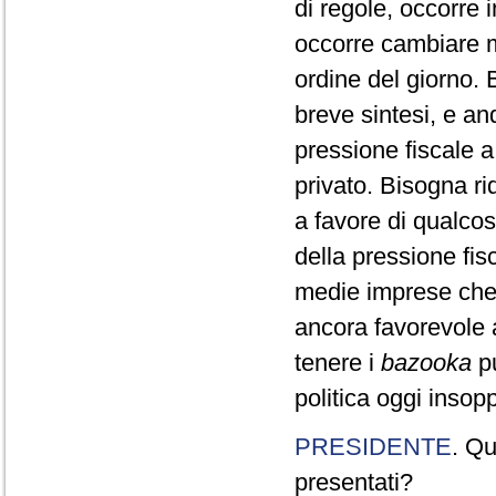
di regole, occorre 
occorre cambiare m
ordine del giorno. 
breve sintesi, e and
pressione fiscale a
privato. Bisogna ri
a favore di qualco
della pressione fis
medie imprese che
ancora favorevole 
tenere i
bazooka
pu
politica oggi insopp
PRESIDENTE
. Qu
presentati?