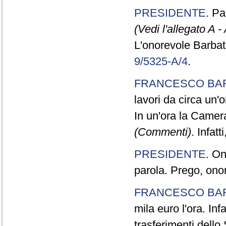
PRESIDENTE
. P
(Vedi l'allegato A -
L'onorevole Barbato 
9/5325-A/4
.
FRANCESCO BA
lavori da circa un'o
In un'ora la Camera
(Commenti)
. Infat
PRESIDENTE
. On
parola. Prego, ono
FRANCESCO BA
mila euro l'ora. Inf
trasferimenti dello