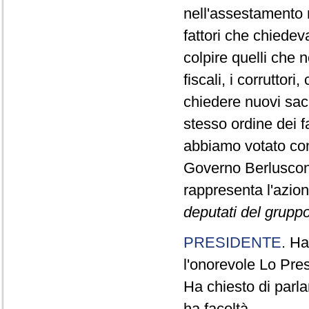
nell'assestamento n
fattori che chiedev
colpire quelli che 
fiscali, i corrutto
chiedere nuovi sacr
stesso ordine dei 
abbiamo votato con
Governo Berluscon
rappresenta l'azio
deputati del gruppo 
PRESIDENTE
. Ha
l'onorevole Lo Pres
Ha chiesto di parla
ha facoltà.