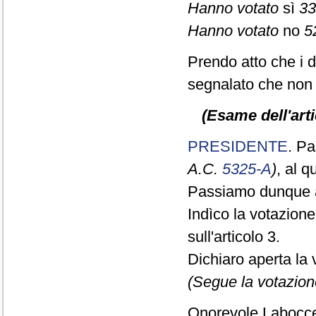
Hanno votato
sì
33
Hanno votato
no
5
Prendo atto che i 
segnalato che non 
(Esame dell'arti
PRESIDENTE
. Pa
A.C.
5325-A
)
, al 
Passiamo dunque a
Indìco la votazion
sull'articolo 3.
Dichiaro aperta la 
(Segue la votazion
Onorevole Laboccet