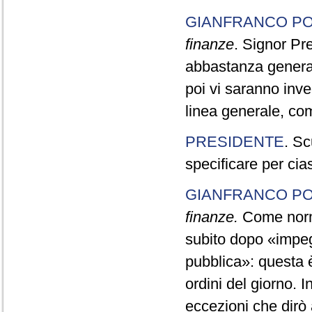
GIANFRANCO PO
finanze
. Signor Pr
abbastanza generale
poi vi saranno inve
linea generale, com
PRESIDENTE
. Sc
specificare per cia
GIANFRANCO PO
finanze.
Come norma 
subito dopo «impegn
pubblica»: questa è
ordini del giorno. 
eccezioni che dirò 