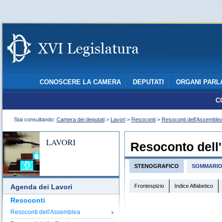
CONOSCERE LA CAMERA
DEPUTATI
ORGANI PARL
C
Stai consultando:
Camera dei deputati
>
Lavori
>
Resoconti
>
Resoconti dell'Assemble
LAVORI
Resoconto dell
STENOGRAFICO
SOMMARI
Frontespizio
Indice Alfabetico
Agenda dei Lavori
Resoconti
Resoconti dell'Assemblea