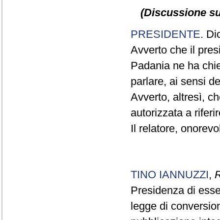
(Discussione sul
PRESIDENTE
. Di
Avverto che il pre
Padania ne ha chies
parlare, ai sensi d
Avverto, altresì, c
autorizzata a riferi
Il relatore, onorevo
TINO IANNUZZI
,
R
Presidenza di esser
legge di conversion