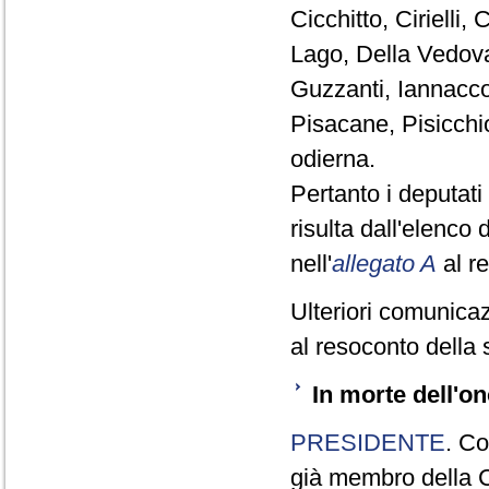
Cicchitto, Ciriell
Lago, Della Vedova
Guzzanti, Iannaccon
Pisacane, Pisicchi
odierna.
Pertanto i deputat
risulta dall'elenco
nell'
allegato A
al r
Ulteriori comunicaz
al resoconto della 
In morte dell'o
PRESIDENTE
. Co
già membro della C